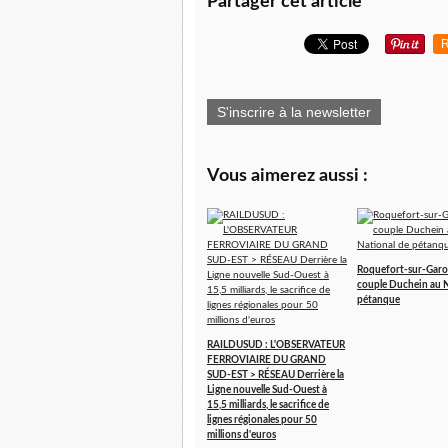
Partager cet article
R
S'inscrire à la newsletter
Vous aimerez aussi :
Roquefort-sur-Garo
couple Duchein au N
pétanque
RAILDUSUD : L'OBSERVATEUR
FERROVIAIRE DU GRAND
SUD-EST > RÉSEAU Derrière la
Ligne nouvelle Sud-Ouest à
15,5 milliards, le sacrifice de
lignes régionales pour 50
millions d'euros