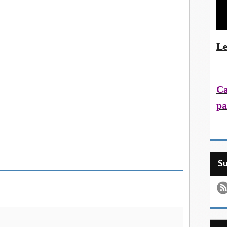
Le
Ca
pa
S