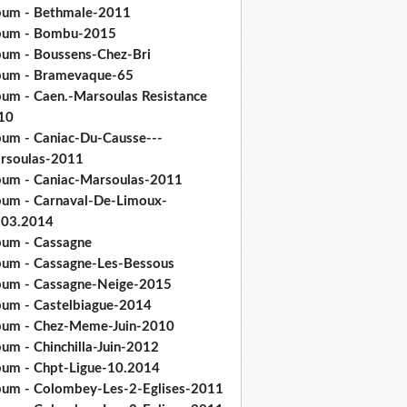
bum - Bethmale-2011
bum - Bombu-2015
bum - Boussens-Chez-Bri
bum - Bramevaque-65
bum - Caen.-Marsoulas Resistance
10
bum - Caniac-Du-Causse---
rsoulas-2011
bum - Caniac-Marsoulas-2011
bum - Carnaval-De-Limoux-
.03.2014
bum - Cassagne
bum - Cassagne-Les-Bessous
bum - Cassagne-Neige-2015
bum - Castelbiague-2014
bum - Chez-Meme-Juin-2010
um - Chinchilla-Juin-2012
bum - Chpt-Ligue-10.2014
bum - Colombey-Les-2-Eglises-2011