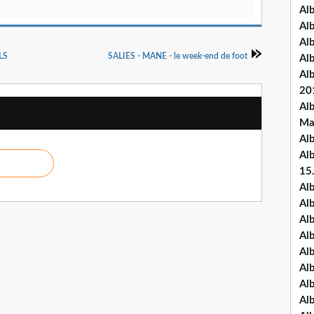
Al
Al
Al
LS
SALIES - MANE - le week-end de foot
Al
Al
20
Al
Ma
Al
Al
15
Al
Al
Al
Al
Al
Alb
Al
Al