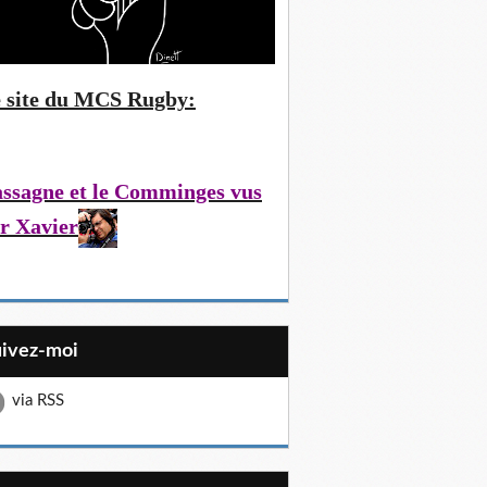
 site du MCS Rugby:
ssagne et le Comminges vus
r Xavier
uivez-moi
via RSS