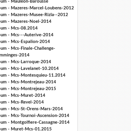
bum - Mauleon-Barousse
bum - Mazeres-Marcel-Loubens-2012
bum - Mazeres-Musee-Rizla--2012
bum - Mazeres-Noel-2014
bum - Mcs-08.2014
bum - Mcs---Auterive-2014
bum - Mcs-Espalion-2014
bum - Mcs-Finale-Challenge-
mminges-2014
bum - Mcs-Larroque-2014
bum - Mcs-Lavelanet-10.2014
bum - Mcs-Montesquieu-11.2014
bum - Mcs-Montrejeau-2014
bum - Mcs-Montrejeau-2015
bum - Mcs-Muret-2014
bum - Mcs-Revel-2014
bum - Mcs-St-Orens-Mars-2014
bum - Mcs-Tournoi-Ascension-2014
bum - Montgolfiere-Cassagne-2014
bum - Muret-Mcs-01.2015