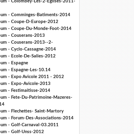
bum - Colombey-Les-2-Eglises-2011-
bum - Comminges-Batiments-2014
bum - Coupe-D-Europe-2012
bum - Coupe-Du-Monde-Foot-2014
bum - Couserans-2013
bum - Couserans-2013--2-
bum - Cyclo-Cassagne-2014
bum - Ecole-De-Salies-2012
bum - Espagne
bum - Espagne-Les-10.14
bum - Expo Avicole 2011 - 2012
bum - Expo-Avicole-2013
bum - Festimaitisse-2014
bum - Fete-Du-Patrimoine-Mazeres-
14
bum - Flechettes- Saint-Martory
bum - Forum-Des-Associations-2014
bum - Golf-Carnaval-03.2011
bum - Golf-Unss-2012