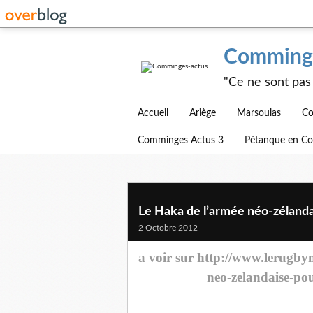
Comminge
"Ce ne sont pas 
Accueil
Ariège
Marsoulas
Co
Comminges Actus 3
Pétanque en C
Le Haka de l’armée néo-zéland
2 Octobre 2012
a voir sur http://www.lerugbyn
neo-zelandaise-po