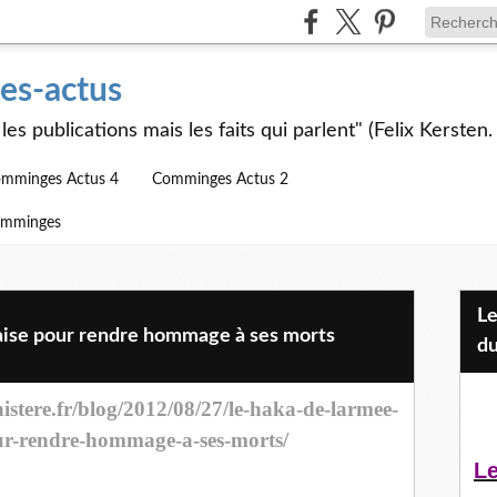
s-actus
les publications mais les faits qui parlent" (Felix Kersten.
mminges Actus 4
Comminges Actus 2
omminges
Les Jeunes et l'APEAI Mazères-
aise pour rendre hommage à ses morts
du
istere.fr/blog/2012/08/27/le-haka-de-larmee-
ur-rendre-hommage-a-ses-morts/
Le