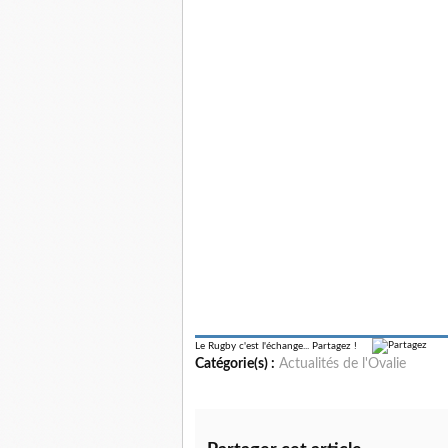
Le Rugby c'est l'échange...
Partagez !
Catégorie(s) :
Actualités de l'Ovalie