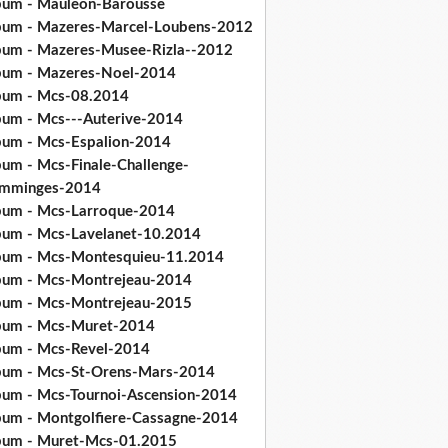
bum - Mauleon-Barousse
bum - Mazeres-Marcel-Loubens-2012
bum - Mazeres-Musee-Rizla--2012
bum - Mazeres-Noel-2014
bum - Mcs-08.2014
bum - Mcs---Auterive-2014
bum - Mcs-Espalion-2014
bum - Mcs-Finale-Challenge-
mminges-2014
bum - Mcs-Larroque-2014
bum - Mcs-Lavelanet-10.2014
bum - Mcs-Montesquieu-11.2014
bum - Mcs-Montrejeau-2014
bum - Mcs-Montrejeau-2015
bum - Mcs-Muret-2014
bum - Mcs-Revel-2014
bum - Mcs-St-Orens-Mars-2014
bum - Mcs-Tournoi-Ascension-2014
bum - Montgolfiere-Cassagne-2014
bum - Muret-Mcs-01.2015