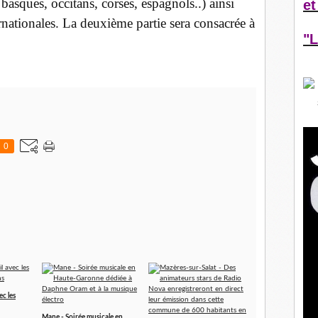
 basques, occitans, corses, espagnols..) ainsi
et
ernationales. La deuxième partie sera consacrée à
"L
0
ec les
Mane - Soirée musicale en