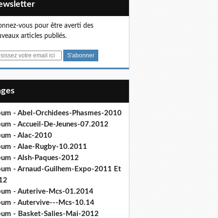
Newsletter
nnez-vous pour être averti des
veaux articles publiés.
Pages
bum - Abel-Orchidees-Phasmes-2010
bum - Accueil-De-Jeunes-07.2012
bum - Alac-2010
bum - Alae-Rugby-10.2011
bum - Alsh-Paques-2012
bum - Arnaud-Guilhem-Expo-2011 Et
12
bum - Auterive-Mcs-01.2014
bum - Autervive---Mcs-10.14
bum - Basket-Salies-Mai-2012