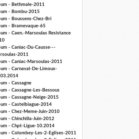
bum - Bethmale-2011
bum - Bombu-2015
bum - Boussens-Chez-Bri
bum - Bramevaque-65
bum - Caen.-Marsoulas Resistance
10
bum - Caniac-Du-Causse---
rsoulas-2011
bum - Caniac-Marsoulas-2011
bum - Carnaval-De-Limoux-
.03.2014
bum - Cassagne
bum - Cassagne-Les-Bessous
bum - Cassagne-Neige-2015
bum - Castelbiague-2014
bum - Chez-Meme-Juin-2010
um - Chinchilla-Juin-2012
bum - Chpt-Ligue-10.2014
bum - Colombey-Les-2-Eglises-2011