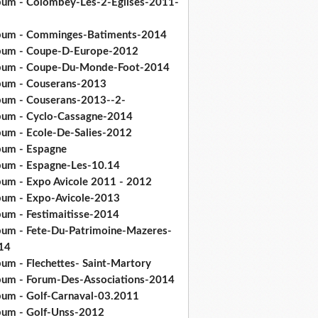
bum - Colombey-Les-2-Eglises-2011-
bum - Comminges-Batiments-2014
bum - Coupe-D-Europe-2012
bum - Coupe-Du-Monde-Foot-2014
bum - Couserans-2013
bum - Couserans-2013--2-
bum - Cyclo-Cassagne-2014
bum - Ecole-De-Salies-2012
bum - Espagne
bum - Espagne-Les-10.14
bum - Expo Avicole 2011 - 2012
bum - Expo-Avicole-2013
bum - Festimaitisse-2014
bum - Fete-Du-Patrimoine-Mazeres-
14
bum - Flechettes- Saint-Martory
bum - Forum-Des-Associations-2014
bum - Golf-Carnaval-03.2011
bum - Golf-Unss-2012