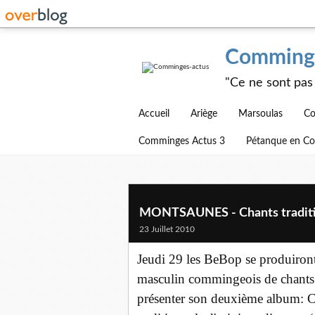
Comminge
"Ce ne sont pas 
Accueil
Ariège
Marsoulas
Co
Comminges Actus 3
Pétanque en C
MONTSAUNES - Chants traditio
23 Juillet 2010
Jeudi 29 les BeBop se produiront
masculin commingeois de chants 
présenter son deuxième album: Ca