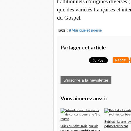
traditionnels d'origines diverses (
que des variétés françaises et int
du Gospel.
Tag(s) :
#Musique et poésie
Partager cet article
Repost
S'inscrire à la newsletter
Vous aimerez aussi :
Betchat - Le soleil av
Salies-du-Salat. Trois jours de
rythmes caribéens
concerts pour une fête réussie