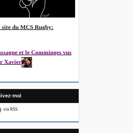
 site du MCS Rugby:
ssagne et le Comminges vus
r Xavier
uivez-moi
via RSS