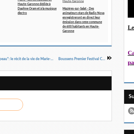
Haute-Garonne dédiée à
Daphne Oram et à la musique
Mazères-sur-Salat - Des
électro
animateurs stars de Radio Nova
enregistreront en direct leur
émission dans cette commune
Le
de 600 habitants en Haute-
Garonne
Ca
SAINT-MARTORY - "Quand la vie vous fait la peau": le récit de la vie de Marie-France Estève
Boussens Premier Festival Country
pa
S