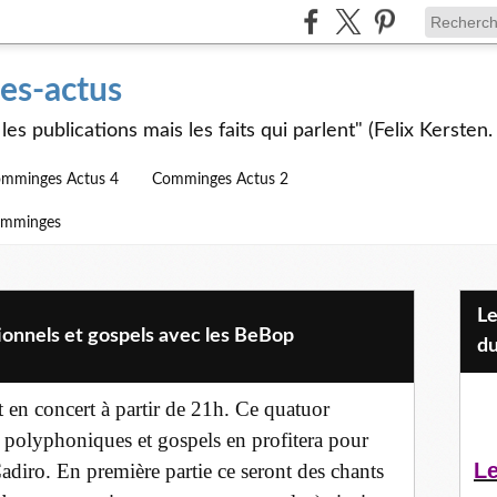
s-actus
les publications mais les faits qui parlent" (Felix Kersten.
mminges Actus 4
Comminges Actus 2
omminges
Les Jeunes et l'APEAI Mazères-
nnels et gospels avec les BeBop
du
 en concert à partir de 21h. Ce quatuor
polyphoniques et gospels en profitera pour
Le
diro. En première partie ce seront des chants