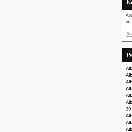
Abo
nou
E
m
a
i
l
Al
Al
Al
Al
Al
Al
20
Al
Al
Al