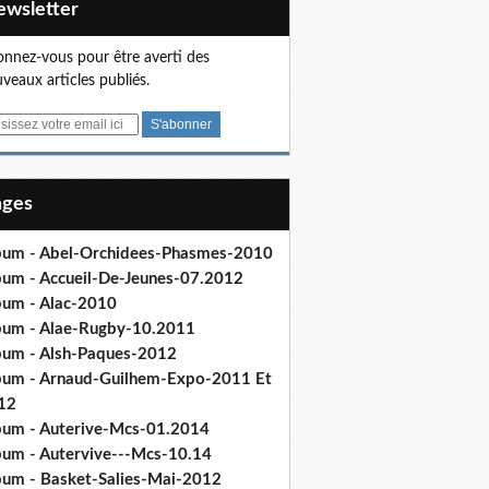
Newsletter
nnez-vous pour être averti des
veaux articles publiés.
Pages
bum - Abel-Orchidees-Phasmes-2010
bum - Accueil-De-Jeunes-07.2012
bum - Alac-2010
bum - Alae-Rugby-10.2011
bum - Alsh-Paques-2012
bum - Arnaud-Guilhem-Expo-2011 Et
12
bum - Auterive-Mcs-01.2014
bum - Autervive---Mcs-10.14
bum - Basket-Salies-Mai-2012