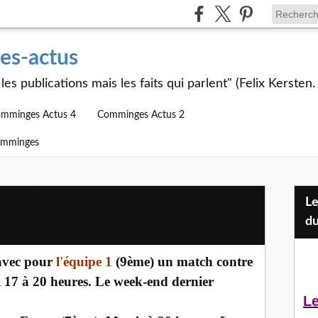
s-actus
les publications mais les faits qui parlent" (Felix Kersten.
mminges Actus 4
Comminges Actus 2
omminges
Les Jeunes et l'APEAI Mazères-
du
avec pour
l'équipe 1
(9ème) un match contre
17 à 20 heures. Le week-end dernier
Le