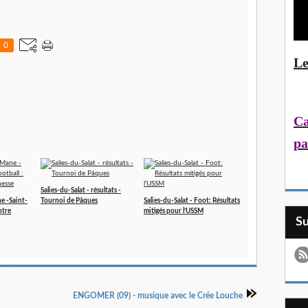
0
Le
Ca
pa
Salies-du-Salat - résultats -
ne -Saint-
Tournoi de Pâques
Salies-du-Salat - Foot: Résultats
ntre
mitigés pour l’USSM
S
ENGOMER (09) - musique avec le Crée Louche