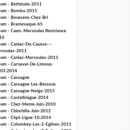
bum - Bethmale-2011
bum - Bombu-2015
bum - Boussens-Chez-Bri
bum - Bramevaque-65
bum - Caen.-Marsoulas Resistance
10
bum - Caniac-Du-Causse---
rsoulas-2011
bum - Caniac-Marsoulas-2011
bum - Carnaval-De-Limoux-
.03.2014
bum - Cassagne
bum - Cassagne-Les-Bessous
bum - Cassagne-Neige-2015
bum - Castelbiague-2014
bum - Chez-Meme-Juin-2010
um - Chinchilla-Juin-2012
bum - Chpt-Ligue-10.2014
bum - Colombey-Les-2-Eglises-2011