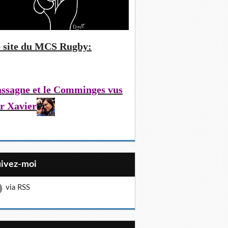
 site du MCS Rugby:
ssagne et le Comminges vus
r Xavier
uivez-moi
via RSS