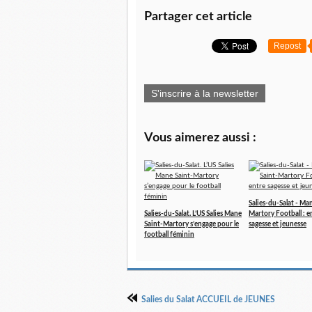
Partager cet article
Repost
S'inscrire à la newsletter
Vous aimerez aussi :
Salies-du-Salat - Ma
Salies-du-Salat. L’US Salies Mane
Martory Football : e
Saint-Martory s’engage pour le
sagesse et jeunesse
football féminin
Salies du Salat ACCUEIL de JEUNES