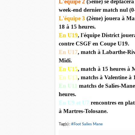
L'équipe 2
(5ème) se déplacera
week-end dernier match nul (0-0
L'équipe 3
(2ème) jouera à Ma
18 à 15 heures.
En U19
, l'équipe District jou
contre CSGF en Coupe U19.
En U17
, match à Labarthe-Riv
Midi.
En U15
, match à 15 heures à
En U13
, matchs à Valentine à 
En U11
matchs de Salies-Mane 
heures.
En U9 et U7
rencontres en plat
à Martres-Tolosane.
Tag(s) :
#Foot Salies Mane