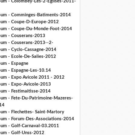
bum - Colombey-Les-2-Eglises-2011-
bum - Comminges-Batiments-2014
bum - Coupe-D-Europe-2012
bum - Coupe-Du-Monde-Foot-2014
bum - Couserans-2013
bum - Couserans-2013--2-
bum - Cyclo-Cassagne-2014
bum - Ecole-De-Salies-2012
bum - Espagne
bum - Espagne-Les-10.14
bum - Expo Avicole 2011 - 2012
bum - Expo-Avicole-2013
bum - Festimaitisse-2014
bum - Fete-Du-Patrimoine-Mazeres-
14
bum - Flechettes- Saint-Martory
bum - Forum-Des-Associations-2014
bum - Golf-Carnaval-03.2011
bum - Golf-Unss-2012