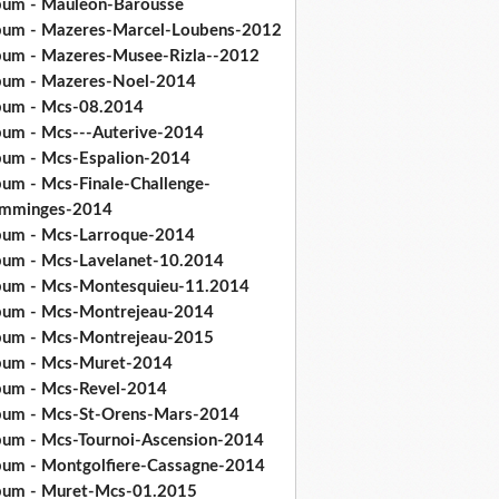
bum - Mauleon-Barousse
bum - Mazeres-Marcel-Loubens-2012
bum - Mazeres-Musee-Rizla--2012
bum - Mazeres-Noel-2014
bum - Mcs-08.2014
bum - Mcs---Auterive-2014
bum - Mcs-Espalion-2014
bum - Mcs-Finale-Challenge-
mminges-2014
bum - Mcs-Larroque-2014
bum - Mcs-Lavelanet-10.2014
bum - Mcs-Montesquieu-11.2014
bum - Mcs-Montrejeau-2014
bum - Mcs-Montrejeau-2015
bum - Mcs-Muret-2014
bum - Mcs-Revel-2014
bum - Mcs-St-Orens-Mars-2014
bum - Mcs-Tournoi-Ascension-2014
bum - Montgolfiere-Cassagne-2014
bum - Muret-Mcs-01.2015