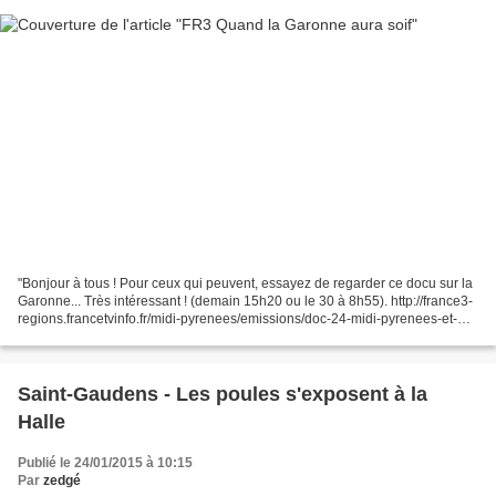
"Bonjour à tous ! Pour ceux qui peuvent, essayez de regarder ce docu sur la
Garonne... Très intéressant ! (demain 15h20 ou le 30 à 8h55). http://france3-
regions.francetvinfo.fr/midi-pyrenees/emissions/doc-24-midi-pyrenees-et-
languedoc-roussillon/actu/quand-la-garonne-aura-soif-le-samedi-24-janvier-
15h25.html...
Saint-Gaudens - Les poules s'exposent à la
Halle
Publié le 24/01/2015 à 10:15
Par
zedgé