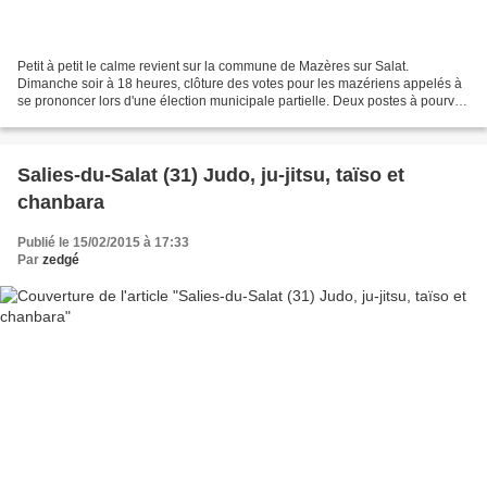
Petit à petit le calme revient sur la commune de Mazères sur Salat.
Dimanche soir à 18 heures, clôture des votes pour les mazériens appelés à
se prononcer lors d'une élection municipale partielle. Deux postes à pourvoir
et deux candidats: Christine Duclos...
Salies-du-Salat (31) Judo, ju-jitsu, taïso et
chanbara
Publié le 15/02/2015 à 17:33
Par
zedgé