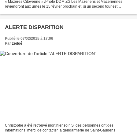
« Mazères Citoyenne »./Photo DDM ZG Les Mazériens et Mazériennes
reviendront aux urnes le 15 février prochain et, si un second tour est
nécessaire, le 22 février également. Le...
ALERTE DISPARITION
Publié le 07/02/2015 à 17:06
Par
zedgé
Christophe a été retrouvé mort hier soir. Si des personnes ont des
informations, merci de contacter la gendarmerie de Saint-Gaudens