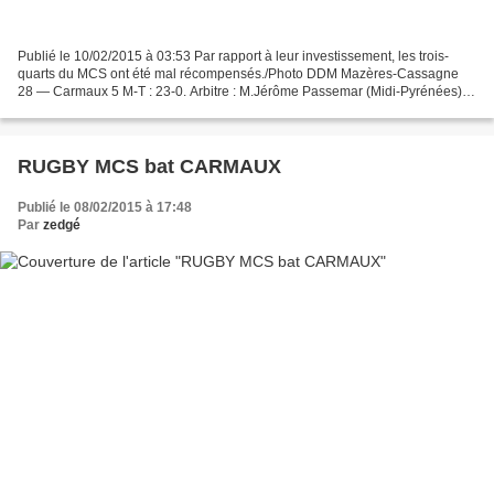
Publié le 10/02/2015 à 03:53 Par rapport à leur investissement, les trois-
quarts du MCS ont été mal récompensés./Photo DDM Mazères-Cassagne
28 — Carmaux 5 M-T : 23-0. Arbitre : M.Jérôme Passemar (Midi-Pyrénées).
Vainqueurs : 3 E Feuillerat (20e), C.Galy...
RUGBY MCS bat CARMAUX
Publié le 08/02/2015 à 17:48
Par
zedgé