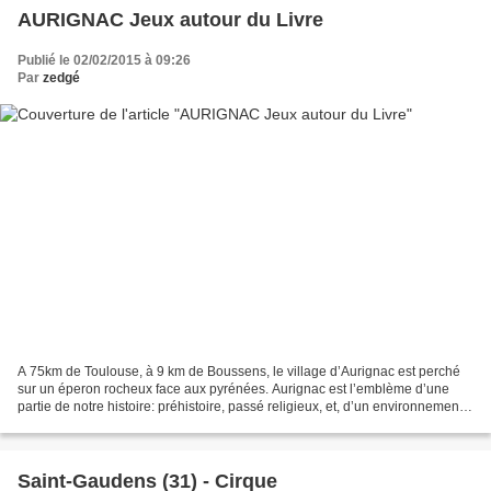
AURIGNAC Jeux autour du Livre
Publié le 02/02/2015 à 09:26
Par
zedgé
A 75km de Toulouse, à 9 km de Boussens, le village d’Aurignac est perché
sur un éperon rocheux face aux pyrénées. Aurignac est l’emblème d’une
partie de notre histoire: préhistoire, passé religieux, et, d’un environnement
protégé, agrémenté de randonnées....
Saint-Gaudens (31) - Cirque