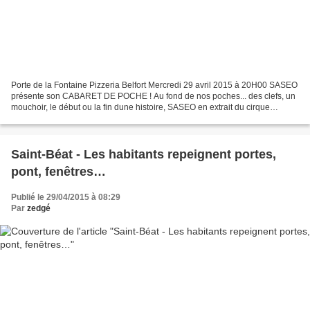
Porte de la Fontaine Pizzeria Belfort Mercredi 29 avril 2015 à 20H00 SASEO
présente son CABARET DE POCHE ! Au fond de nos poches... des clefs, un
mouchoir, le début ou la fin dune histoire, SASEO en extrait du cirque
grandeur nature. Un defi de taille...
Saint-Béat - Les habitants repeignent portes,
pont, fenêtres…
Publié le 29/04/2015 à 08:29
Par
zedgé