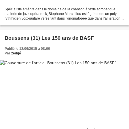
Spécialiste émérite dans le domaine de la chanson à texte acrobatique
matinée de jazz opéra rock, Stephane Marcaillou est également un poly
rythmicien voix-guitare versé tant dans l'onomatopée que dans l'alitération,
peaufinant son œuvre en tatillon de...
Boussens (31) Les 150 ans de BASF
Publié le 12/06/2015 à 08:00
Par
zedgé