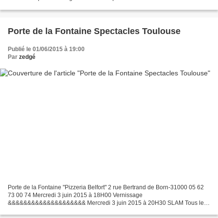
commune. Peu après son arrivée en 1953...
Porte de la Fontaine Spectacles Toulouse
Publié le 01/06/2015 à 19:00
Par
zedgé
Porte de la Fontaine "Pizzeria Belfort" 2 rue Bertrand de Born-31000 05 62
73 00 74 Mercredi 3 juin 2015 à 18H00 Vernissage
&&&&&&&&&&&&&&&&&&&& Mercredi 3 juin 2015 à 20H30 SLAM Tous les
premiers Mercredis du mois, c'est le rendez-vous des poètes...La...