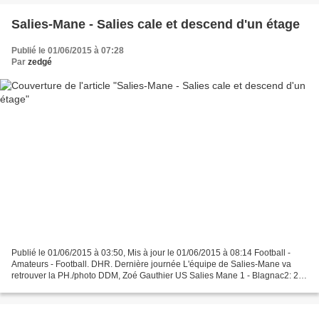
Salies-Mane - Salies cale et descend d'un étage
Publié le 01/06/2015 à 07:28
Par
zedgé
Publié le 01/06/2015 à 03:50, Mis à jour le 01/06/2015 à 08:14 Football -
Amateurs - Football. DHR. Dernière journée L'équipe de Salies-Mane va
retrouver la PH./photo DDM, Zoé Gauthier US Salies Mane 1 - Blagnac2: 2 A
Salies (31) - M-T: 1-0 Arbitre: Mr...