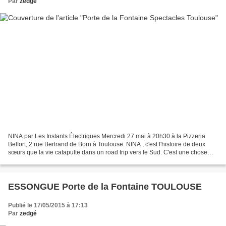
Par
zedgé
NINA par Les Instants Électriques Mercredi 27 mai à 20h30 à la Pizzeria
Belfort, 2 rue Bertrand de Born à Toulouse. NINA , c'est l'histoire de deux
sœurs que la vie catapulte dans un road trip vers le Sud. C'est une chose
tout à fait imprévue pour Émilie,...
ESSONGUE Porte de la Fontaine TOULOUSE
Publié le 17/05/2015 à 17:13
Par
zedgé