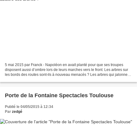
5 mai 2015 par Franck - Napoléon en avait planté pour que ses troupes
disposent aussi d’ombre lors de leurs marches vers le front. Les arbres sur
les bords des routes sont-ils à nouveau menacés ? Les arbres qui jalonnent
les routes du Grand sud et de...
Porte de la Fontaine Spectacles Toulouse
Publié le 04/05/2015 à 12:34
Par
zedgé