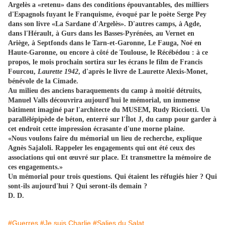
Argelès a «retenu» dans des conditions épouvantables, des milliers
d'Espagnols fuyant le Franquisme, évoqué par le poète Serge Pey
dans son livre «La Sardane d'Argelès». D'autres camps, à Agde,
dans l'Hérault, à Gurs dans les Basses-Pyrénées, au Vernet en
Ariège, à Septfonds dans le Tarn-et-Garonne, Le Fauga, Noé en
Haute-Garonne, ou encore à côté de Toulouse, le Récébédou : à ce
propos, le mois prochain sortira sur les écrans le film de Francis
Fourcou,
Laurette 1942
, d'après le livre de Laurette Alexis-Monet,
bénévole de la Cimade.
Au milieu des anciens baraquements du camp à moitié détruits,
Manuel Valls découvrira aujourd'hui le mémorial, un immense
bâtiment imaginé par l'architecte du MUSEM, Rudy Ricciotti. Un
parallélépipède de béton, enterré sur l'Îlot J, du camp pour garder à
cet endroit cette impression écrasante d'une morne plaine.
«Nous voulons faire du mémorial un lieu de recherche, explique
Agnès Sajaloli. Rappeler les engagements qui ont été ceux des
associations qui ont œuvré sur place. Et transmettre la mémoire de
ces engagements.»
Un mémorial pour trois questions. Qui étaient les réfugiés hier ? Qui
sont-ils aujourd'hui ? Qui seront-ils demain ?
D. D.
#Guerres
#Je suis Charlie
#Salies du Salat