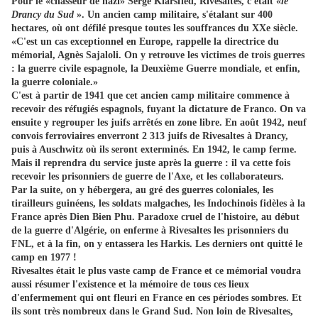
Pour le «chasseur de nazi» Serge Klarsfled, Rivesaltes, c'était «
le
Drancy du Sud
». Un ancien camp militaire, s'étalant sur 400
hectares, où ont défilé presque toutes les souffrances du XXe siècle.
«C'est un cas exceptionnel en Europe, rappelle la directrice du
mémorial, Agnès Sajaloli. On y retrouve les victimes de trois guerres
: la guerre civile espagnole, la Deuxième Guerre mondiale, et enfin,
la guerre coloniale.»
C'est à partir de 1941 que cet ancien camp militaire commence à
recevoir des réfugiés espagnols, fuyant la dictature de Franco. On va
ensuite y regrouper les juifs arrêtés en zone libre. En août 1942, neuf
convois ferroviaires enverront 2 313 juifs de Rivesaltes à Drancy,
puis à Auschwitz où ils seront exterminés. En 1942, le camp ferme.
Mais il reprendra du service juste après la guerre : il va cette fois
recevoir les prisonniers de guerre de l'Axe, et les collaborateurs.
Par la suite, on y hébergera, au gré des guerres coloniales, les
tirailleurs guinéens, les soldats malgaches, les Indochinois fidèles à la
France après Dien Bien Phu. Paradoxe cruel de l'histoire, au début
de la guerre d'Algérie, on enferme à Rivesaltes les prisonniers du
FNL, et à la fin, on y entassera les Harkis. Les derniers ont quitté le
camp en 1977 !
Rivesaltes était le plus vaste camp de France et ce mémorial voudra
aussi résumer l'existence et la mémoire de tous ces lieux
d'enfermement qui ont fleuri en France en ces périodes sombres. Et
ils sont très nombreux dans le Grand Sud. Non loin de Rivesaltes,