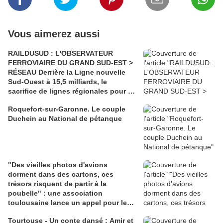
Vous aimerez aussi
RAILDUSUD : L'OBSERVATEUR
FERROVIAIRE DU GRAND SUD-EST >
RÉSEAU Derrière la Ligne nouvelle
Sud-Ouest à 15,5 milliards, le
sacrifice de lignes régionales pour 50
millions d'euros
Roquefort-sur-Garonne. Le couple
Duchein au National de pétanque
"Des vieilles photos d'avions
dorment dans des cartons, ces
trésors risquent de partir à la
poubelle" : une association
toulousaine lance un appel pour les
sauver
Tourtouse - Un conte dansé : Amir et