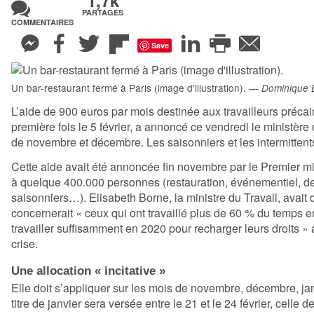
1,7k
PARTAGES
COMMENTAIRES
Save
Partager sur Messenger
Partager sur Facebook
Partager sur Twitter
Partager sur Flipboard
Partager sur Li
Imprimer
Envoyer
Un bar-restaurant fermé à Paris (image d'illustration). —
Dominique 
L’aide de 900 euros par mois
destinée aux travailleurs précai
première fois le 5 février, a annoncé ce vendredi le
ministère 
de novembre et décembre. Les saisonniers et les intermittents
Cette aide avait été annoncée fin novembre par le Premier mi
à quelque 400.000 personnes (restauration, événementiel, 
saisonniers…). Elisabeth Borne, la ministre du Travail, avait 
concernerait « ceux qui ont travaillé plus de 60 % du temps e
travailler suffisamment en 2020 pour recharger leurs droits »
crise.
Une allocation « incitative »
Elle doit s’appliquer sur les mois de novembre, décembre, janv
titre de janvier sera versée entre le 21 et le 24 février, celle d