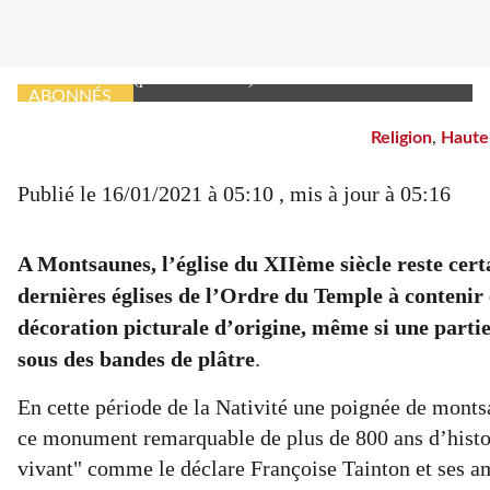
Françoise Tainton, une passionnée de l’église templière et
des traditions.
(photoDDM.ZG)
ABONNÉS
Religion
,
Haute
Publié le
16/01/2021 à 05:10
, mis à jour
à 05:16
A Montsaunes, l’église du XIIème siècle reste cer
dernières églises de l’Ordre du Temple à contenir 
décoration picturale d’origine, même si une partie
sous des bandes de plâtre
.
En cette période de la Nativité une poignée de mont
ce monument remarquable de plus de 800 ans d’histoi
vivant"
comme le déclare Françoise Tainton et ses am