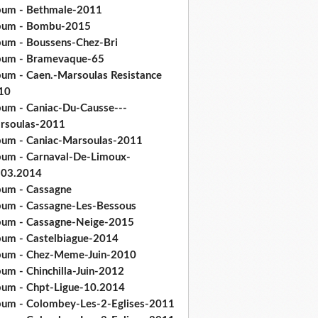
bum - Bethmale-2011
bum - Bombu-2015
bum - Boussens-Chez-Bri
bum - Bramevaque-65
bum - Caen.-Marsoulas Resistance
10
bum - Caniac-Du-Causse---
rsoulas-2011
bum - Caniac-Marsoulas-2011
bum - Carnaval-De-Limoux-
.03.2014
bum - Cassagne
bum - Cassagne-Les-Bessous
bum - Cassagne-Neige-2015
bum - Castelbiague-2014
bum - Chez-Meme-Juin-2010
um - Chinchilla-Juin-2012
bum - Chpt-Ligue-10.2014
bum - Colombey-Les-2-Eglises-2011