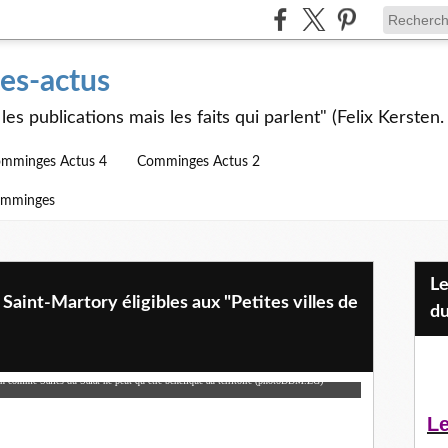
s-actus
les publications mais les faits qui parlent" (Felix Kersten.
mminges Actus 4
Comminges Actus 2
omminges
Les Jeunes et l'APEAI Mazères-
t Saint-Martory éligibles aux "Petites villes de
du
 comme Salies du Salat ne peut qu’être bénéfique au territoire
(photoDDM.ZG)
Le