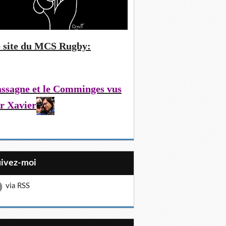
 site du MCS Rugby:
ssagne et le Comminges vus
r Xavier
uivez-moi
via RSS