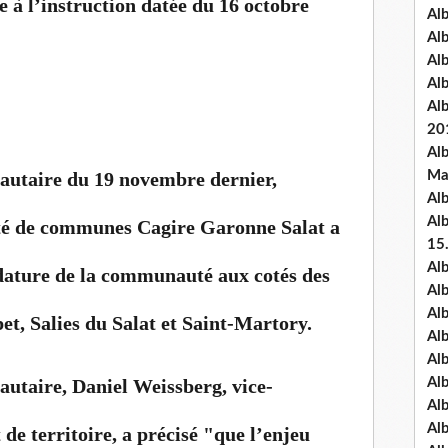
e à l’instruction datée du 16 octobre
Al
Al
Al
Al
Al
20
Al
utaire du 19 novembre dernier,
Ma
Al
Al
té de communes Cagire Garonne Salat a
15
Al
idature de la communauté aux cotés des
Al
Al
pet, Salies du Salat et Saint-Martory.
Al
Al
utaire, Daniel Weissberg, vice-
Alb
Al
Al
de territoire, a précisé "que l’enjeu