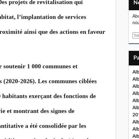
Des projets de revitalisation qui
itat, l’implantation de services
Abo
nou
oximité ainsi que des actions en faveur
E
m
a
i
l
 soutenir 1 000 communes et
Al
Al
s (2020-2026). Les communes ciblées
Al
Al
0 habitants exerçant des fonctions de
Al
Al
vie et montrant des signes de
20
Al
titative a été consolidée par les
Al
Al