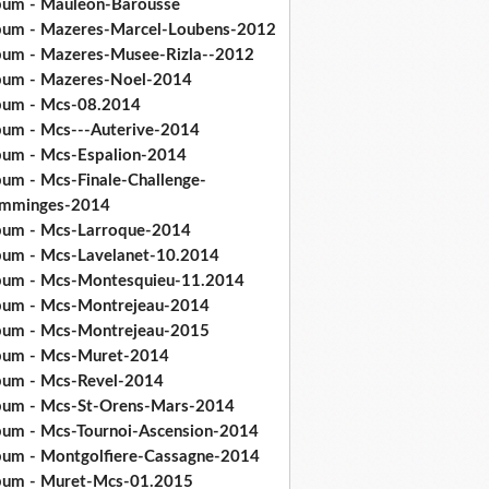
bum - Mauleon-Barousse
bum - Mazeres-Marcel-Loubens-2012
bum - Mazeres-Musee-Rizla--2012
bum - Mazeres-Noel-2014
bum - Mcs-08.2014
bum - Mcs---Auterive-2014
bum - Mcs-Espalion-2014
bum - Mcs-Finale-Challenge-
mminges-2014
bum - Mcs-Larroque-2014
bum - Mcs-Lavelanet-10.2014
bum - Mcs-Montesquieu-11.2014
bum - Mcs-Montrejeau-2014
bum - Mcs-Montrejeau-2015
bum - Mcs-Muret-2014
bum - Mcs-Revel-2014
bum - Mcs-St-Orens-Mars-2014
bum - Mcs-Tournoi-Ascension-2014
bum - Montgolfiere-Cassagne-2014
bum - Muret-Mcs-01.2015