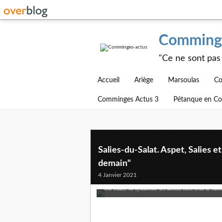
Comminge
"Ce ne sont pas 
Accueil
Ariège
Marsoulas
Co
Comminges Actus 3
Pétanque en C
Salies-du-Salat. Aspet, Salies e
demain"
4 Janvier 2021
Une relance du dynamisme des anciens chefs-lieux de canton