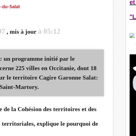
et
s-du-Salat
"L
07
à 05:12
, mis à jour
": un programme initié par le
erne 225 villes en Occitanie, dont 18
r le territoire Cagire Garonne Salat:
t Saint-Martory.
 de la Cohésion des territoires et des
s territoriales, explique le pourquoi de