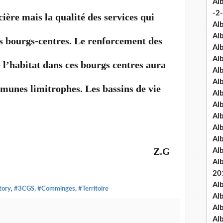
Al
-2-
ière mais la qualité des services qui
Al
Al
s bourgs-centres. Le renforcement des
Al
Al
 l’habitat dans ces bourgs centres aura
Al
Al
mmunes limitrophes. Les bassins de vie
Al
Al
Al
Al
Al
Z.G
Al
Al
20
Al
tory
,
#3CGS
,
#Comminges
,
#Territoire
Al
Al
Al