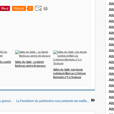
Al
Repost
0
Al
Al
Al
Al
Al
Al
Al
Al
Al
Al
 du comité
Salies-du-Salat - La Sainte
Barbe au centre de secours
Al
Salies-du-Salat -Les jeunes
judokas brillent au Critérium
Al
Benjamin n°1 à Toulouse
Al
Al
Al
Al
Salies-du-Salat. Après le pétrole: si on roulait au granulé végétal ?
La Fondation du patrimoine vous présente ses meilleurs vœux !
Al
Al