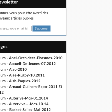
Newsletter
nnez-vous pour être averti des
veaux articles publiés.
Pages
bum - Abel-Orchidees-Phasmes-2010
bum - Accueil-De-Jeunes-07.2012
bum - Alac-2010
bum - Alae-Rugby-10.2011
bum - Alsh-Paques-2012
bum - Arnaud-Guilhem-Expo-2011 Et
12
bum - Auterive-Mcs-01.2014
bum - Autervive---Mcs-10.14
bum - Basket-Salies-Mai-2012