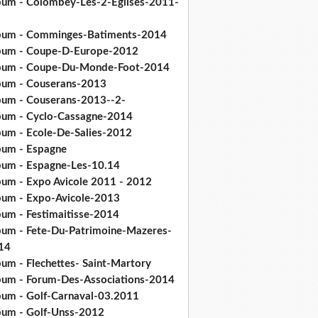
bum - Colombey-Les-2-Eglises-2011-
bum - Comminges-Batiments-2014
bum - Coupe-D-Europe-2012
bum - Coupe-Du-Monde-Foot-2014
bum - Couserans-2013
bum - Couserans-2013--2-
bum - Cyclo-Cassagne-2014
bum - Ecole-De-Salies-2012
bum - Espagne
bum - Espagne-Les-10.14
bum - Expo Avicole 2011 - 2012
bum - Expo-Avicole-2013
bum - Festimaitisse-2014
bum - Fete-Du-Patrimoine-Mazeres-
14
bum - Flechettes- Saint-Martory
bum - Forum-Des-Associations-2014
bum - Golf-Carnaval-03.2011
bum - Golf-Unss-2012