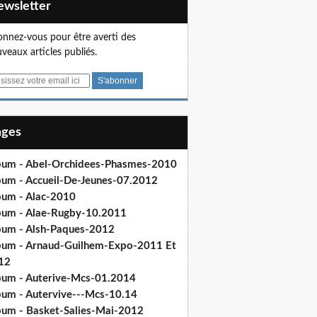
Newsletter
nnez-vous pour être averti des
veaux articles publiés.
Pages
bum - Abel-Orchidees-Phasmes-2010
bum - Accueil-De-Jeunes-07.2012
bum - Alac-2010
bum - Alae-Rugby-10.2011
bum - Alsh-Paques-2012
bum - Arnaud-Guilhem-Expo-2011 Et
12
bum - Auterive-Mcs-01.2014
bum - Autervive---Mcs-10.14
bum - Basket-Salies-Mai-2012