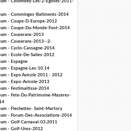
bum - Colombey-Les-2-Eglises-2011-
bum - Comminges-Batiments-2014
bum - Coupe-D-Europe-2012
bum - Coupe-Du-Monde-Foot-2014
bum - Couserans-2013
bum - Couserans-2013--2-
bum - Cyclo-Cassagne-2014
bum - Ecole-De-Salies-2012
bum - Espagne
bum - Espagne-Les-10.14
bum - Expo Avicole 2011 - 2012
bum - Expo-Avicole-2013
bum - Festimaitisse-2014
bum - Fete-Du-Patrimoine-Mazeres-
14
bum - Flechettes- Saint-Martory
bum - Forum-Des-Associations-2014
bum - Golf-Carnaval-03.2011
bum - Golf-Unss-2012