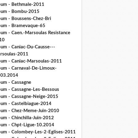
bum - Bethmale-2011
bum - Bombu-2015
bum - Boussens-Chez-Bri
bum - Bramevaque-65
bum - Caen.-Marsoulas Resistance
10
bum - Caniac-Du-Causse---
rsoulas-2011
bum - Caniac-Marsoulas-2011
bum - Carnaval-De-Limoux-
.03.2014
bum - Cassagne
bum - Cassagne-Les-Bessous
bum - Cassagne-Neige-2015
bum - Castelbiague-2014
bum - Chez-Meme-Juin-2010
um - Chinchilla-Juin-2012
bum - Chpt-Ligue-10.2014
bum - Colombey-Les-2-Eglises-2011