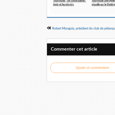
Tourtouse - Un conte dansé :
Tourtouse Une sym
Amir et les miroirs
visuelle sur le théâtr
Commenter cet article
Ajouter un commentaire