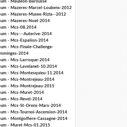
bum - Mauleon-Barousse
bum - Mazeres-Marcel-Loubens-2012
bum - Mazeres-Musee-Rizla--2012
bum - Mazeres-Noel-2014
bum - Mcs-08.2014
bum - Mcs---Auterive-2014
bum - Mcs-Espalion-2014
bum - Mcs-Finale-Challenge-
mminges-2014
bum - Mcs-Larroque-2014
bum - Mcs-Lavelanet-10.2014
bum - Mcs-Montesquieu-11.2014
bum - Mcs-Montrejeau-2014
bum - Mcs-Montrejeau-2015
bum - Mcs-Muret-2014
bum - Mcs-Revel-2014
bum - Mcs-St-Orens-Mars-2014
bum - Mcs-Tournoi-Ascension-2014
bum - Montgolfiere-Cassagne-2014
bum - Muret-Mcs-01.2015