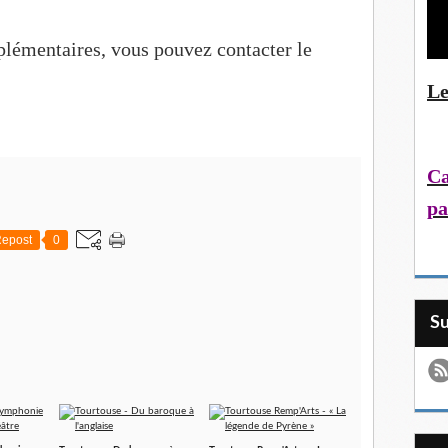
lémentaires, vous pouvez contacter le
Le
Ca
pa
epost
0
S