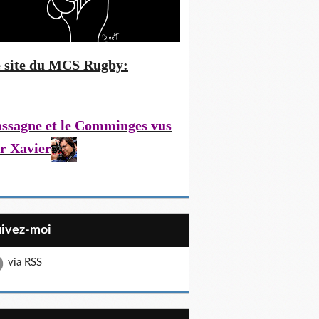
 site du MCS Rugby:
ssagne et le Comminges vus
r Xavier
uivez-moi
via RSS