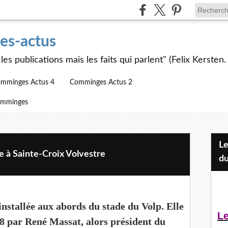
s-actus
les publications mais les faits qui parlent" (Felix Kersten.
mminges Actus 4
Comminges Actus 2
omminges
Les Jeunes et l'APEAI Mazères-
e à Sainte-Croix Volvestre
du
nstallée aux abords du stade du Volp. Elle
Le
18 par René Massat, alors président du