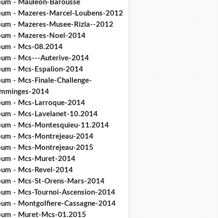
bum - Mauleon-Barousse
bum - Mazeres-Marcel-Loubens-2012
bum - Mazeres-Musee-Rizla--2012
bum - Mazeres-Noel-2014
bum - Mcs-08.2014
bum - Mcs---Auterive-2014
bum - Mcs-Espalion-2014
bum - Mcs-Finale-Challenge-
mminges-2014
bum - Mcs-Larroque-2014
bum - Mcs-Lavelanet-10.2014
bum - Mcs-Montesquieu-11.2014
bum - Mcs-Montrejeau-2014
bum - Mcs-Montrejeau-2015
bum - Mcs-Muret-2014
bum - Mcs-Revel-2014
bum - Mcs-St-Orens-Mars-2014
bum - Mcs-Tournoi-Ascension-2014
bum - Montgolfiere-Cassagne-2014
bum - Muret-Mcs-01.2015