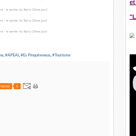
et
"L
ne
,
#APEAI
,
#Es Pinquireneus
,
#Tourisme
epost
0