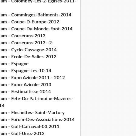
bum - Colombey-Les-2-Eglises-2011-
bum - Comminges-Batiments-2014
bum - Coupe-D-Europe-2012
bum - Coupe-Du-Monde-Foot-2014
bum - Couserans-2013
bum - Couserans-2013--2-
bum - Cyclo-Cassagne-2014
bum - Ecole-De-Salies-2012
bum - Espagne
bum - Espagne-Les-10.14
bum - Expo Avicole 2011 - 2012
bum - Expo-Avicole-2013
bum - Festimaitisse-2014
bum - Fete-Du-Patrimoine-Mazeres-
14
bum - Flechettes- Saint-Martory
bum - Forum-Des-Associations-2014
bum - Golf-Carnaval-03.2011
bum - Golf-Unss-2012