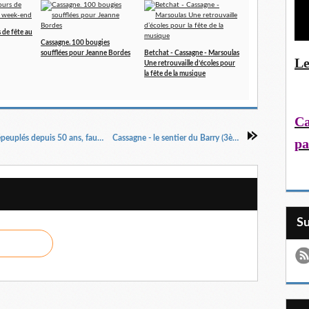
 de fête au
Cassagne. 100 bougies
soufflées pour Jeanne Bordes
Betchat - Cassagne - Marsoulas
Le
Une retrouvaille d’écoles pour
la fête de la musique
Ca
Comment des territoires d'Occitanie se sont dépeuplés depuis 50 ans, faute d'emplois
Cassagne - le sentier du Barry (3ème jour)
pa
S