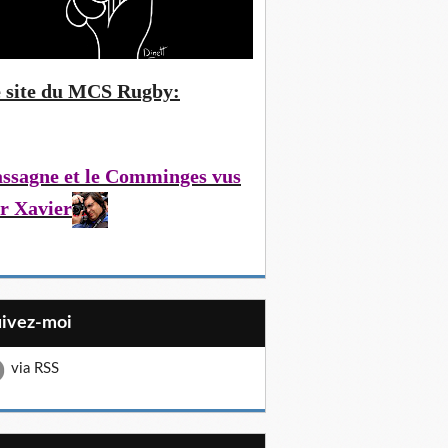
 site du MCS Rugby:
ssagne et le Comminges vus
r Xavier
uivez-moi
via RSS