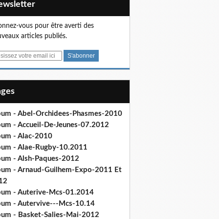
Newsletter
nnez-vous pour être averti des
veaux articles publiés.
Pages
bum - Abel-Orchidees-Phasmes-2010
bum - Accueil-De-Jeunes-07.2012
bum - Alac-2010
bum - Alae-Rugby-10.2011
bum - Alsh-Paques-2012
bum - Arnaud-Guilhem-Expo-2011 Et
12
bum - Auterive-Mcs-01.2014
bum - Autervive---Mcs-10.14
bum - Basket-Salies-Mai-2012