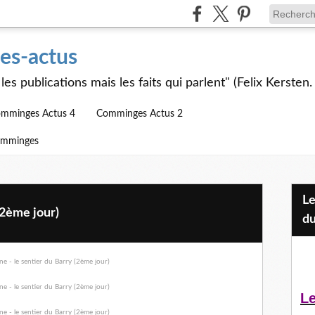
s-actus
les publications mais les faits qui parlent" (Felix Kersten.
mminges Actus 4
Comminges Actus 2
omminges
Les Jeunes et l'APEAI Mazères-
(2ème jour)
du
Le