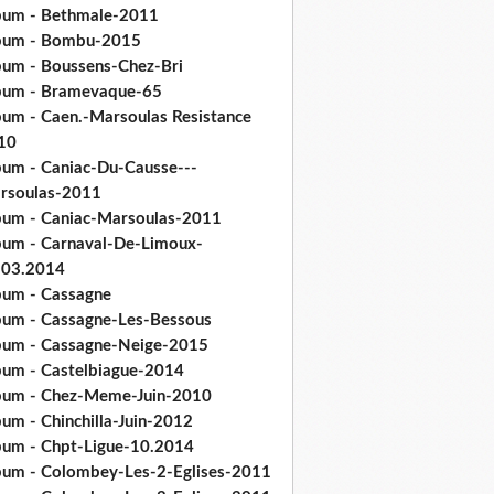
bum - Bethmale-2011
bum - Bombu-2015
bum - Boussens-Chez-Bri
bum - Bramevaque-65
bum - Caen.-Marsoulas Resistance
10
bum - Caniac-Du-Causse---
rsoulas-2011
bum - Caniac-Marsoulas-2011
bum - Carnaval-De-Limoux-
.03.2014
bum - Cassagne
bum - Cassagne-Les-Bessous
bum - Cassagne-Neige-2015
bum - Castelbiague-2014
bum - Chez-Meme-Juin-2010
um - Chinchilla-Juin-2012
bum - Chpt-Ligue-10.2014
bum - Colombey-Les-2-Eglises-2011