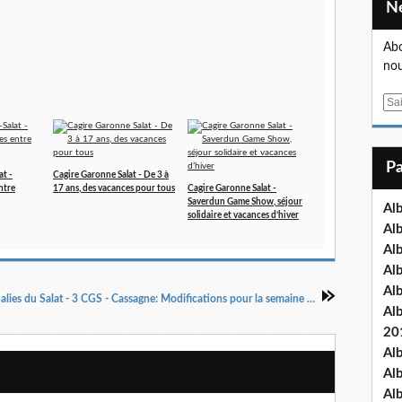
Abo
nou
E
m
a
i
at -
Cagire Garonne Salat - De 3 à
l
ntre
17 ans, des vacances pour tous
Cagire Garonne Salat -
Saverdun Game Show, séjour
Al
solidaire et vacances d’hiver
Al
Al
Al
Al
APEAI Salies du Salat - 3 CGS - Cassagne: Modifications pour la semaine du 22 au 26
Al
20
Al
Al
Al