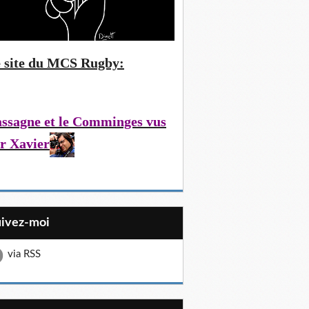
 site du MCS Rugby:
ssagne et le Comminges vus
r Xavier
uivez-moi
via RSS