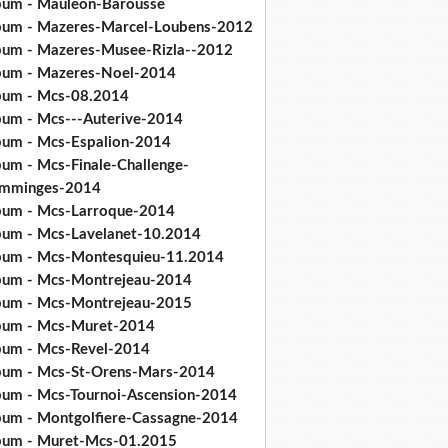
bum - Mauleon-Barousse
bum - Mazeres-Marcel-Loubens-2012
bum - Mazeres-Musee-Rizla--2012
bum - Mazeres-Noel-2014
bum - Mcs-08.2014
bum - Mcs---Auterive-2014
bum - Mcs-Espalion-2014
bum - Mcs-Finale-Challenge-
mminges-2014
bum - Mcs-Larroque-2014
bum - Mcs-Lavelanet-10.2014
bum - Mcs-Montesquieu-11.2014
bum - Mcs-Montrejeau-2014
bum - Mcs-Montrejeau-2015
bum - Mcs-Muret-2014
bum - Mcs-Revel-2014
bum - Mcs-St-Orens-Mars-2014
bum - Mcs-Tournoi-Ascension-2014
bum - Montgolfiere-Cassagne-2014
bum - Muret-Mcs-01.2015