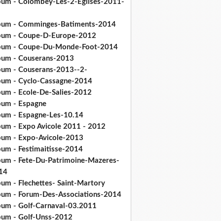
bum - Colombey-Les-2-Eglises-2011-
bum - Comminges-Batiments-2014
bum - Coupe-D-Europe-2012
bum - Coupe-Du-Monde-Foot-2014
bum - Couserans-2013
bum - Couserans-2013--2-
bum - Cyclo-Cassagne-2014
bum - Ecole-De-Salies-2012
bum - Espagne
bum - Espagne-Les-10.14
bum - Expo Avicole 2011 - 2012
bum - Expo-Avicole-2013
bum - Festimaitisse-2014
bum - Fete-Du-Patrimoine-Mazeres-
14
bum - Flechettes- Saint-Martory
bum - Forum-Des-Associations-2014
bum - Golf-Carnaval-03.2011
bum - Golf-Unss-2012