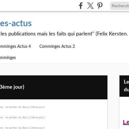
s-actus
les publications mais les faits qui parlent" (Felix Kersten.
mminges Actus 4
Comminges Actus 2
omminges
Les Jeunes et l'APEAI Mazères-
(3ème jour)
du
Le