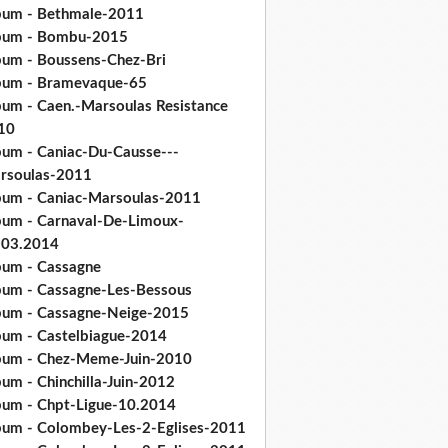
bum - Bethmale-2011
bum - Bombu-2015
bum - Boussens-Chez-Bri
bum - Bramevaque-65
bum - Caen.-Marsoulas Resistance
10
bum - Caniac-Du-Causse---
rsoulas-2011
bum - Caniac-Marsoulas-2011
bum - Carnaval-De-Limoux-
.03.2014
bum - Cassagne
bum - Cassagne-Les-Bessous
bum - Cassagne-Neige-2015
bum - Castelbiague-2014
bum - Chez-Meme-Juin-2010
um - Chinchilla-Juin-2012
bum - Chpt-Ligue-10.2014
bum - Colombey-Les-2-Eglises-2011