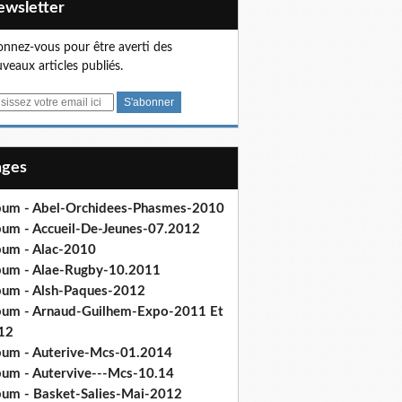
Newsletter
nnez-vous pour être averti des
veaux articles publiés.
Pages
bum - Abel-Orchidees-Phasmes-2010
bum - Accueil-De-Jeunes-07.2012
bum - Alac-2010
bum - Alae-Rugby-10.2011
bum - Alsh-Paques-2012
bum - Arnaud-Guilhem-Expo-2011 Et
12
bum - Auterive-Mcs-01.2014
bum - Autervive---Mcs-10.14
bum - Basket-Salies-Mai-2012