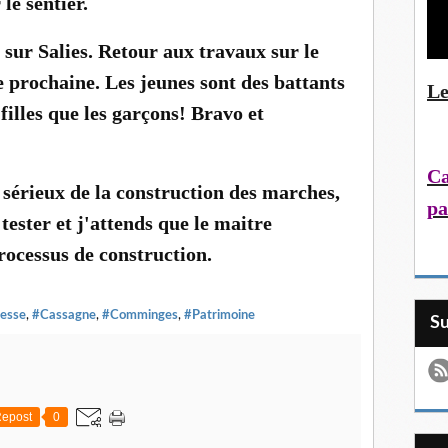
le sentier.
sur Salies. Retour aux travaux sur le
e prochaine. Les jeunes sont des battants
Le
 filles que les garçons! Bravo et
Ca
sérieux de la construction des marches,
pa
 tester et j'attends que le maitre
rocessus de construction.
esse
,
#Cassagne
,
#Comminges
,
#Patrimoine
S
epost
0