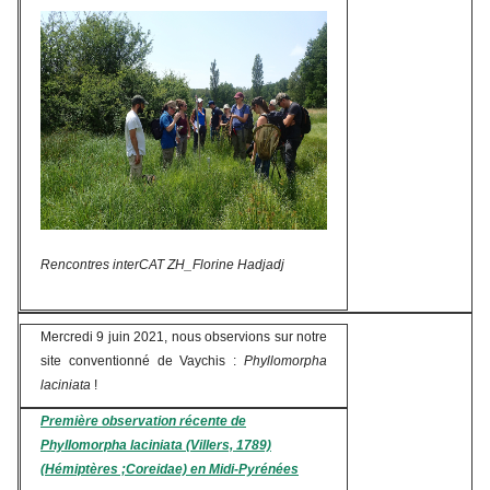
Rencontres interCAT ZH_Florine Hadjadj
Mercredi 9 juin 2021, nous observions sur notre
site conventionné de Vaychis :
Phyllomorpha
laciniata
!
Première observation récente de
Phyllomorpha laciniata (Villers, 1789)
(Hémiptères ;Coreidae) en Midi-Pyrénées