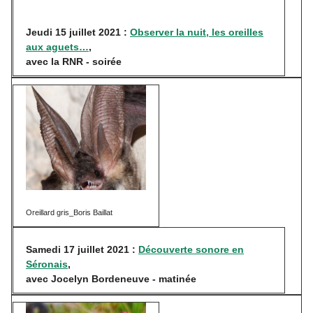
Jeudi 15 juillet 2021 :
Observer la nuit, les oreilles
aux aguets…
,
avec la RNR - soirée
Oreillard gris_Boris Baillat
Samedi 17 juillet 2021 :
Découverte sonore en
Séronais
,
avec Jocelyn Bordeneuve - matinée