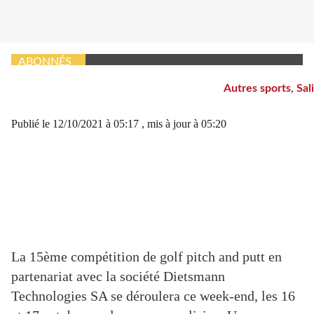
(de gauche à droite) P.Carles président fondateur du club,
D.Gaichies directeur de Dietsmann Salies, G.Gauthier
président du golf, F.Chevalier adjoint au
maire..photoDDM.ZG.
ABONNÉS
Autres sports
,
Sal
Publié le
12/10/2021 à 05:17
, mis à jour
à 05:20
La 15ème compétition de golf pitch and putt en
partenariat avec la société Dietsmann
Technologies SA se déroulera ce week-end, les 16