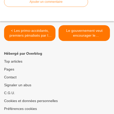
Ajouter un commentaire
< Les primo-accédants,
Le gouvernement veut
premiers pénalisés par la
encourager le
crise de l'énergie face au
développement du
crédit immobilier
photovoltaïque >
Hébergé par Overblog
Top articles
Pages
Contact
Signaler un abus
C.G.U.
Cookies et données personnelles
Préférences cookies