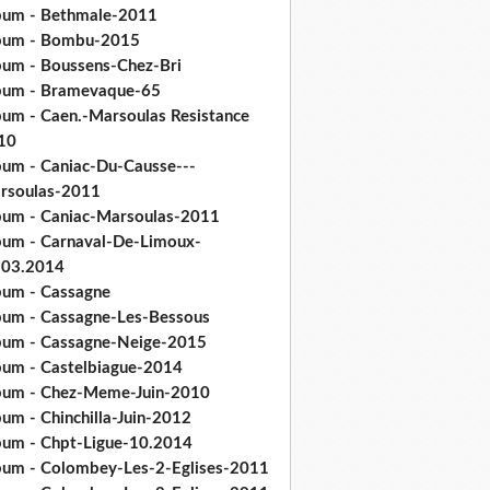
bum - Bethmale-2011
bum - Bombu-2015
bum - Boussens-Chez-Bri
bum - Bramevaque-65
bum - Caen.-Marsoulas Resistance
10
bum - Caniac-Du-Causse---
rsoulas-2011
bum - Caniac-Marsoulas-2011
bum - Carnaval-De-Limoux-
.03.2014
bum - Cassagne
bum - Cassagne-Les-Bessous
bum - Cassagne-Neige-2015
bum - Castelbiague-2014
bum - Chez-Meme-Juin-2010
um - Chinchilla-Juin-2012
bum - Chpt-Ligue-10.2014
bum - Colombey-Les-2-Eglises-2011