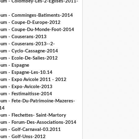
bum - Colombey-Les-2-Eglises-2011-
bum - Comminges-Batiments-2014
bum - Coupe-D-Europe-2012
bum - Coupe-Du-Monde-Foot-2014
bum - Couserans-2013
bum - Couserans-2013--2-
bum - Cyclo-Cassagne-2014
bum - Ecole-De-Salies-2012
bum - Espagne
bum - Espagne-Les-10.14
bum - Expo Avicole 2011 - 2012
bum - Expo-Avicole-2013
bum - Festimaitisse-2014
bum - Fete-Du-Patrimoine-Mazeres-
14
bum - Flechettes- Saint-Martory
bum - Forum-Des-Associations-2014
bum - Golf-Carnaval-03.2011
bum - Golf-Unss-2012