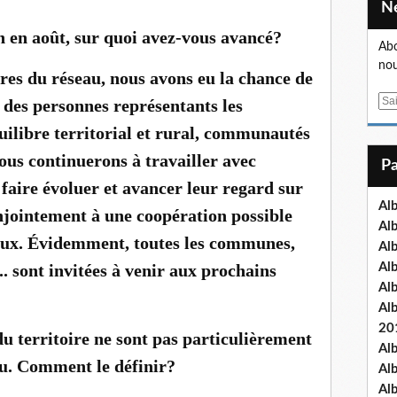
n en août, sur quoi avez-vous avancé?
Abo
nou
res du réseau, nous avons eu la chance de
E
r des personnes représentants les
m
uilibre territorial et rural, communautés
a
ous continuerons à travailler avec
i
l
 faire évoluer et avancer leur regard sur
Al
conjointement à une coopération possible
Al
caux. Évidemment, toutes les communes,
Al
sont invitées à venir aux prochains
Al
Al
Al
20
u territoire ne sont pas particulièrement
Al
ieu. Comment le définir?
Al
Al