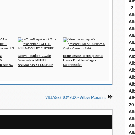
Al
-2-
Al
Al
Al
Al
Al
Al
Al
s.
Laffitte-Toupière - AG de
Mane. Le sous-préfet présente
 &
l'association LAFFITE
France Ruralités à Cagire
Al
nu son AG
ANIMATION ET CULTURE
Garonne Salat
Al
Al
Al
Al
VILLAGES JOYEUX - Village Magazine
Al
20
Al
Al
Al
Al