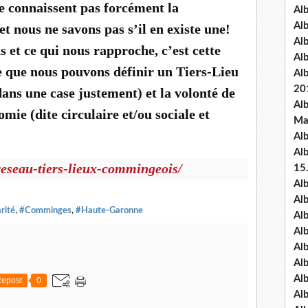
e connaissent pas forcément la
Al
Al
t nous ne savons pas s’il en existe une!
Al
s et ce qui nous rapproche, c’est cette
Al
re que nous pouvons définir un Tiers-Lieu
Al
20
dans une case justement) et la volonté de
Al
mie (dite circulaire et/ou sociale et
Ma
Al
Al
reseau-tiers-lieux-commingeois/
15
Al
Al
rité
,
#Comminges
,
#Haute-Garonne
Al
Al
Al
Alb
Al
epost
0
Al