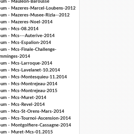
bum - Mauleon-Barousse
bum - Mazeres-Marcel-Loubens-2012
bum - Mazeres-Musee-Rizla--2012
bum - Mazeres-Noel-2014
bum - Mcs-08.2014
bum - Mcs---Auterive-2014
bum - Mcs-Espalion-2014
bum - Mcs-Finale-Challenge-
mminges-2014
bum - Mcs-Larroque-2014
bum - Mcs-Lavelanet-10.2014
bum - Mcs-Montesquieu-11.2014
bum - Mcs-Montrejeau-2014
bum - Mcs-Montrejeau-2015
bum - Mcs-Muret-2014
bum - Mcs-Revel-2014
bum - Mcs-St-Orens-Mars-2014
bum - Mcs-Tournoi-Ascension-2014
bum - Montgolfiere-Cassagne-2014
bum - Muret-Mcs-01.2015