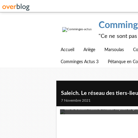
Comminge
"Ce ne sont pas 
Accueil
Ariège
Marsoulas
Co
Comminges Actus 3
Pétanque en C
Saleich. Le réseau des tiers-li
7 Novembre 2021
Lors de la dernière réunion au restaurant coopératif du Q