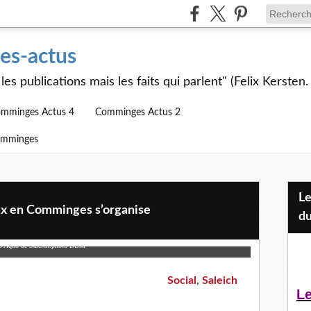
s-actus
les publications mais les faits qui parlent" (Felix Kersten.
mminges Actus 4
Comminges Actus 2
omminges
Les Jeunes et l'APEAI Mazères-
eux en Comminges s’organise
du
u’es Aquo de Saleich.photo DDM
Social
,
Saleich
Le