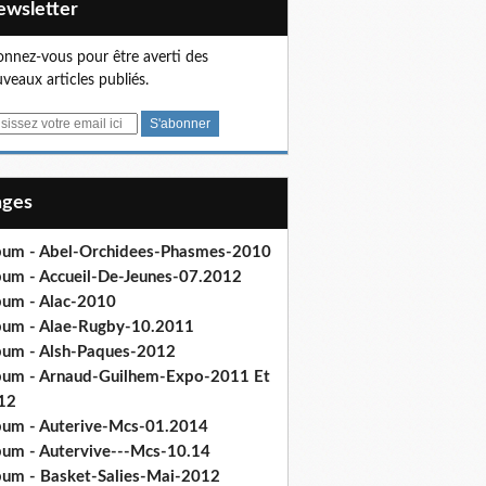
Newsletter
nnez-vous pour être averti des
veaux articles publiés.
Pages
bum - Abel-Orchidees-Phasmes-2010
bum - Accueil-De-Jeunes-07.2012
bum - Alac-2010
bum - Alae-Rugby-10.2011
bum - Alsh-Paques-2012
bum - Arnaud-Guilhem-Expo-2011 Et
12
bum - Auterive-Mcs-01.2014
bum - Autervive---Mcs-10.14
bum - Basket-Salies-Mai-2012