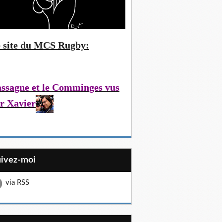
 site du MCS Rugby:
ssagne et le Comminges vus
r Xavier
uivez-moi
via RSS