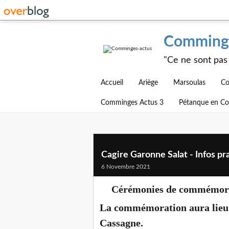
Comminge
"Ce ne sont pas 
Accueil
Ariège
Marsoulas
Co
Comminges Actus 3
Pétanque en C
Cagire Garonne Salat - Infos pr
6 Novembre 2021
Cérémonies de commémora
🇨🇵
La commémoration aura lieu 
Cassagne.