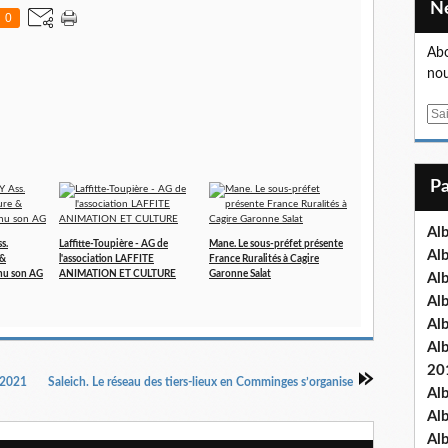
0
Abo
nou
E
m
a
i
l
Al
s.
Laffitte-Toupière - AG de
Mane. Le sous-préfet présente
Al
 &
l'association LAFFITE
France Ruralités à Cagire
nu son AG
ANIMATION ET CULTURE
Garonne Salat
Al
Al
Al
Al
20
 2021
Saleich. Le réseau des tiers-lieux en Comminges s’organise
Al
Al
Al