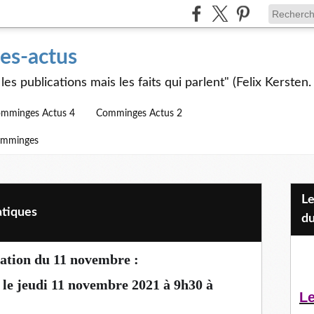
s-actus
les publications mais les faits qui parlent" (Felix Kersten.
mminges Actus 4
Comminges Actus 2
omminges
Les Jeunes et l'APEAI Mazères-
atiques
du
tion du 11 novembre :
le jeudi 11 novembre 2021 à 9h30 à
Le