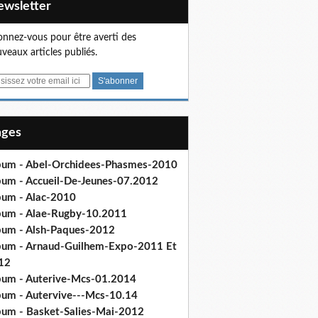
Newsletter
nnez-vous pour être averti des
veaux articles publiés.
Pages
bum - Abel-Orchidees-Phasmes-2010
bum - Accueil-De-Jeunes-07.2012
bum - Alac-2010
bum - Alae-Rugby-10.2011
bum - Alsh-Paques-2012
bum - Arnaud-Guilhem-Expo-2011 Et
12
bum - Auterive-Mcs-01.2014
bum - Autervive---Mcs-10.14
bum - Basket-Salies-Mai-2012