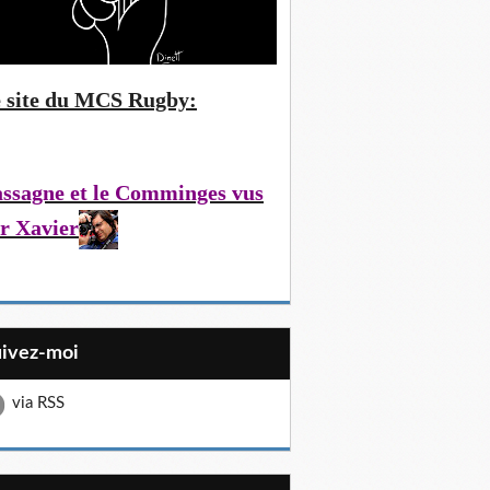
 site du MCS Rugby:
ssagne et le Comminges vus
r Xavier
uivez-moi
via RSS