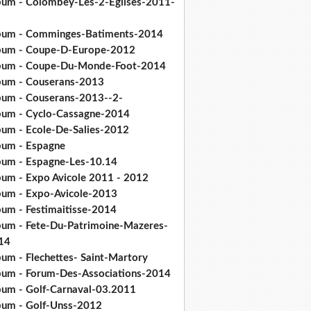
bum - Colombey-Les-2-Eglises-2011-
bum - Comminges-Batiments-2014
bum - Coupe-D-Europe-2012
bum - Coupe-Du-Monde-Foot-2014
bum - Couserans-2013
bum - Couserans-2013--2-
bum - Cyclo-Cassagne-2014
bum - Ecole-De-Salies-2012
bum - Espagne
bum - Espagne-Les-10.14
bum - Expo Avicole 2011 - 2012
bum - Expo-Avicole-2013
bum - Festimaitisse-2014
bum - Fete-Du-Patrimoine-Mazeres-
14
bum - Flechettes- Saint-Martory
bum - Forum-Des-Associations-2014
bum - Golf-Carnaval-03.2011
bum - Golf-Unss-2012