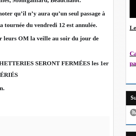
lies, Montgaillard, Beauchalot.
 noter qu’il n’y aura qu’un seul passage à
 la tournée du vendredi 12 est annulée.
Le
r leurs OM la veille au soir du jour de
Ca
pa
HETTERIES SERONT FERMÉES les 1er
FÉRIÉS
📌
n.
S