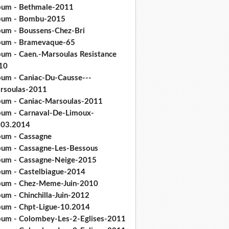
bum - Bethmale-2011
bum - Bombu-2015
bum - Boussens-Chez-Bri
bum - Bramevaque-65
bum - Caen.-Marsoulas Resistance
10
bum - Caniac-Du-Causse---
rsoulas-2011
bum - Caniac-Marsoulas-2011
bum - Carnaval-De-Limoux-
.03.2014
bum - Cassagne
bum - Cassagne-Les-Bessous
bum - Cassagne-Neige-2015
bum - Castelbiague-2014
bum - Chez-Meme-Juin-2010
um - Chinchilla-Juin-2012
bum - Chpt-Ligue-10.2014
bum - Colombey-Les-2-Eglises-2011