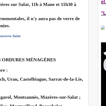
et
ères sur Salat, 11h à Mane et 11h30 à
"L
nementales, il n'y aura pas de verre de
onies.
aronne Salat
S ORDURES MÉNAGÈRES
re :
ch, Urau, Castelbiague, Sarrat-de-la-Lie,
garol, Montsaunès, Mazères-sur-Salat ;