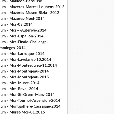
bum - Mauleon-Barousse
bum - Mazeres-Marcel-Loubens-2012
bum - Mazeres-Musee-Rizla--2012
bum - Mazeres-Noel-2014
bum - Mcs-08.2014
bum - Mcs---Auterive-2014
bum - Mcs-Espalion-2014
bum - Mcs-Finale-Challenge-
mminges-2014
bum - Mcs-Larroque-2014
bum - Mcs-Lavelanet-10.2014
bum - Mcs-Montesquieu-11.2014
bum - Mcs-Montrejeau-2014
bum - Mcs-Montrejeau-2015
bum - Mcs-Muret-2014
bum - Mcs-Revel-2014
bum - Mcs-St-Orens-Mars-2014
bum - Mcs-Tournoi-Ascension-2014
bum - Montgolfiere-Cassagne-2014
bum - Muret-Mcs-01.2015