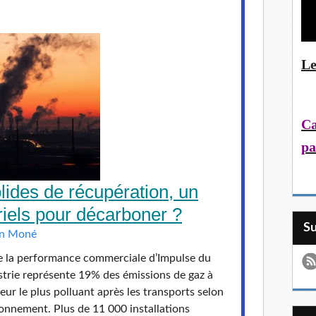
Le
Ca
pa
lides de récupération, un
triels pour décarboner ?
S
in Moné
e la performance commerciale d’Impulse du
strie représente 19% des émissions de gaz à
teur le plus polluant après les transports selon
onnement. Plus de 11 000 installations