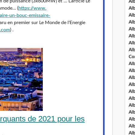
 de puissance (3x600MW) et … L’article Le
Al
ommode… (
https://www.
Al
aire-un-bouc-emissaire-
Al
Al
paru en premier sur Le Monde de l'Energie
Al
e.com
) .
Al
Al
Al
Co
Al
Al
Al
Al
Al
Al
Al
Al
quants de 2021 pour les
Al
Al
Al