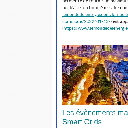
permettre de fournir un maximum
nucléaire, un bouc émissaire c
lemondedelenergie.com/le-
nucle
commode/2022/01/13/
) est ap
(
https://www.
lemondedelenergi
Les évènements mar
Smart Grids