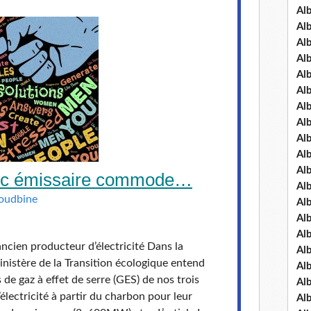
Al
Al
Al
Al
Al
Al
Al
Al
Al
Al
Al
ouc émissaire commode…
Al
Houdbine
Al
Al
Al
ncien producteur d’électricité Dans la
Al
ministère de la Transition écologique entend
Al
 de gaz à effet de serre (GES) de nos trois
Al
électricité à partir du charbon pour leur
Al