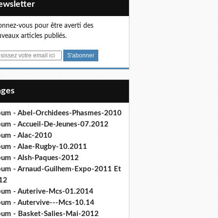
Newsletter
nnez-vous pour être averti des
veaux articles publiés.
Pages
bum - Abel-Orchidees-Phasmes-2010
bum - Accueil-De-Jeunes-07.2012
bum - Alac-2010
bum - Alae-Rugby-10.2011
bum - Alsh-Paques-2012
bum - Arnaud-Guilhem-Expo-2011 Et
12
bum - Auterive-Mcs-01.2014
bum - Autervive---Mcs-10.14
bum - Basket-Salies-Mai-2012