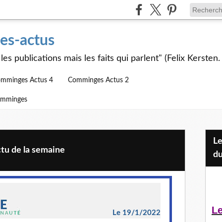
s-actus
les publications mais les faits qui parlent" (Felix Kersten.
mminges Actus 4
Comminges Actus 2
omminges
Les Jeunes et l'APEAI Mazères-
tu de la semaine
du
Le
Le 19/1/2022