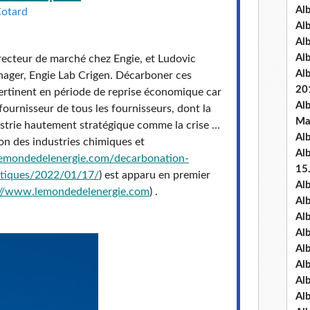
Al
Cotard
Al
Al
Al
recteur de marché chez Engie, et Ludovic
Al
nager, Engie Lab Crigen. Décarboner ces
20
pertinent en période de reprise économique car
Al
 fournisseur de tous les fournisseurs, dont la
Ma
strie hautement stratégique comme la crise …
Al
ion des industries chimiques et
Al
emondedelenergie.com/
decarbonation-
15
tiques/
2022/01/17/
) est apparu en premier
Al
://www.
lemondedelenergie.com
) .
Al
Al
Al
Al
Alb
Al
Al