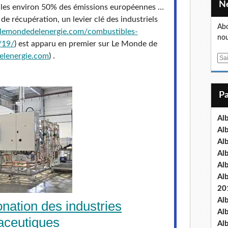
 seules environ 50% des émissions européennes …
 de récupération, un levier clé des industriels
Abo
lemondedelenergie.com/
combustibles-
nou
/19/
) est apparu en premier sur Le Monde de
elenergie.com
) .
E
m
a
i
l
Al
Al
Al
Al
Al
Al
20
Al
nation des industries
Al
aceutiques
Al