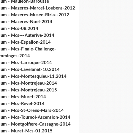
bum - Mauleon-Barousse
bum - Mazeres-Marcel-Loubens-2012
bum - Mazeres-Musee-Rizla--2012
bum - Mazeres-Noel-2014
bum - Mcs-08.2014
bum - Mcs---Auterive-2014
bum - Mcs-Espalion-2014
bum - Mcs-Finale-Challenge-
mminges-2014
bum - Mcs-Larroque-2014
bum - Mcs-Lavelanet-10.2014
bum - Mcs-Montesquieu-11.2014
bum - Mcs-Montrejeau-2014
bum - Mcs-Montrejeau-2015
bum - Mcs-Muret-2014
bum - Mcs-Revel-2014
bum - Mcs-St-Orens-Mars-2014
bum - Mcs-Tournoi-Ascension-2014
bum - Montgolfiere-Cassagne-2014
bum - Muret-Mcs-01.2015