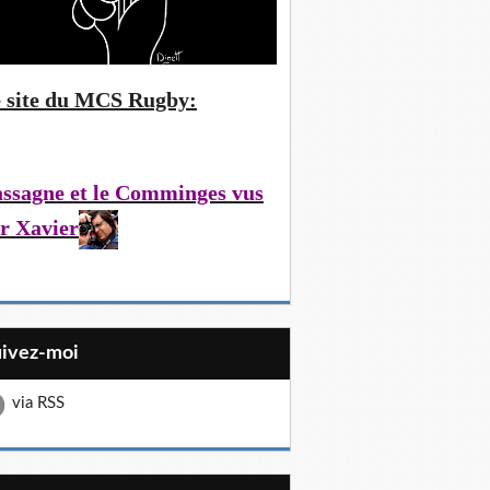
 site du MCS Rugby:
ssagne et le Comminges vus
r Xavier
uivez-moi
via RSS