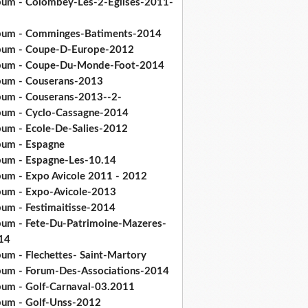
bum - Colombey-Les-2-Eglises-2011-
bum - Comminges-Batiments-2014
bum - Coupe-D-Europe-2012
bum - Coupe-Du-Monde-Foot-2014
bum - Couserans-2013
bum - Couserans-2013--2-
bum - Cyclo-Cassagne-2014
bum - Ecole-De-Salies-2012
bum - Espagne
bum - Espagne-Les-10.14
bum - Expo Avicole 2011 - 2012
bum - Expo-Avicole-2013
bum - Festimaitisse-2014
bum - Fete-Du-Patrimoine-Mazeres-
14
bum - Flechettes- Saint-Martory
bum - Forum-Des-Associations-2014
bum - Golf-Carnaval-03.2011
bum - Golf-Unss-2012