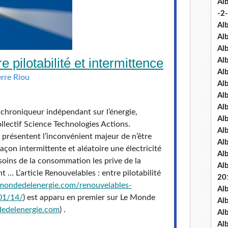
Al
-2-
Al
Al
Al
 pilotabilité et intermittence
Al
Al
erre Riou
Al
Al
Al
 chroniqueur indépendant sur l’énergie,
Al
lectif Science Technologies Actions.
Al
 présentent l’inconvénient majeur de n’être
Al
açon intermittente et aléatoire une électricité
Al
soins de la consommation les prive de la
Al
… L’article Renouvelables : entre pilotabilité
20
mondedelenergie.com/
renouvelables-
Al
01/14/
) est apparu en premier sur Le Monde
Al
edelenergie.com
) .
Al
Al