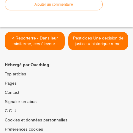
Ajouter un commentaire
< Reporterre - Dans leur
Pesticides Une décision de
miniferme, ces éleveurs
justice « historique » met
bretons vivent en quasi-
des dizaines de pesticides
autonomie
sur la sellette >
Hébergé par Overblog
Top articles
Pages
Contact
Signaler un abus
C.G.U.
Cookies et données personnelles
Préférences cookies