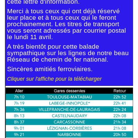
cette lettre d'information.
Merci à tous ceux qui ont déjà réservé
leur place et à tous ceux qui le feront
prochainement. Les titres de transport
vous seront adressés par courrier postal
le lundi 11 avril.
A très bientôt pour cette balade
sympathique sur les lignes de notre beau
Réseau de chemin de fer national.
Sincères amitiés ferroviaires.
Cliquer sur l'affiche pour la télécharger