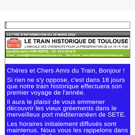
Chères et Chers Amis du Train, Bonjour !
Si rien ne s'y oppose, c'est dans 18 jours
que notre train historique effectuera son
premier voyage de l'année.
Il aura le plaisir de vous emmener
découvrir les vieux gréements dans le
merveilleux port méditerranéen de SETE.
Les horaires initialement diffusés sont
maintenus. Nous vous les rappelons dans