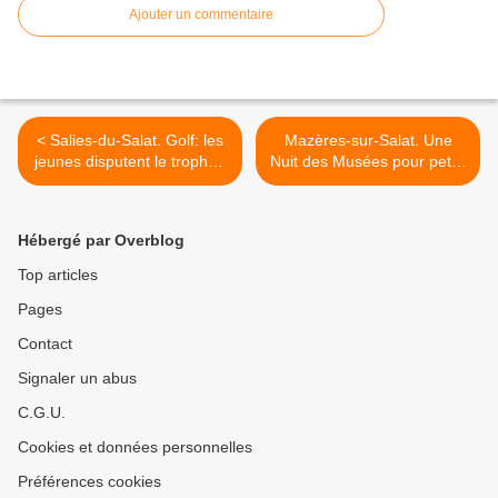
Ajouter un commentaire
< Salies-du-Salat. Golf: les
Mazères-sur-Salat. Une
jeunes disputent le trophée
Nuit des Musées pour petits
départemental
et grands >
Hébergé par Overblog
Top articles
Pages
Contact
Signaler un abus
C.G.U.
Cookies et données personnelles
Préférences cookies