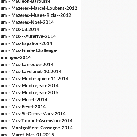
bum - Mauleon-Barousse
bum - Mazeres-Marcel-Loubens-2012
bum - Mazeres-Musee-Rizla--2012
bum - Mazeres-Noel-2014
bum - Mcs-08.2014
bum - Mcs---Auterive-2014
bum - Mcs-Espalion-2014
bum - Mcs-Finale-Challenge-
mminges-2014
bum - Mcs-Larroque-2014
bum - Mcs-Lavelanet-10.2014
bum - Mcs-Montesquieu-11.2014
bum - Mcs-Montrejeau-2014
bum - Mcs-Montrejeau-2015
bum - Mcs-Muret-2014
bum - Mcs-Revel-2014
bum - Mcs-St-Orens-Mars-2014
bum - Mcs-Tournoi-Ascension-2014
bum - Montgolfiere-Cassagne-2014
bum - Muret-Mcs-01.2015