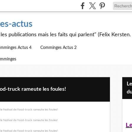
s-actus
les publications mais les faits qui parlent" (Felix Kersten.
mminges Actus 4
Comminges Actus 2
omminges
Les Jeunes et l'APEAI Mazères-
food-truck rameute les foules!
du
Le