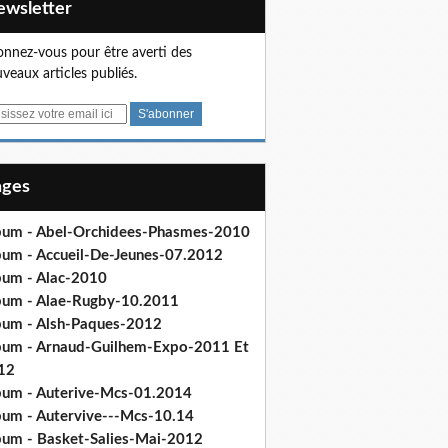
Newsletter
nnez-vous pour être averti des
veaux articles publiés.
Pages
bum - Abel-Orchidees-Phasmes-2010
bum - Accueil-De-Jeunes-07.2012
bum - Alac-2010
bum - Alae-Rugby-10.2011
bum - Alsh-Paques-2012
bum - Arnaud-Guilhem-Expo-2011 Et
12
bum - Auterive-Mcs-01.2014
bum - Autervive---Mcs-10.14
bum - Basket-Salies-Mai-2012