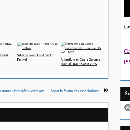
Le
Ca
estival
Salies du Salat - Food truck
pa
Festival
Animations en Cagire Garonne
Salat - du 8 au 15 août 2025
Les châteaux cathares de la Montagne Noire: Lastours, visite découverte avec Nicolas
Aspet le forum des associations 2022
S