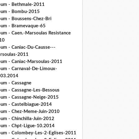
bum - Bethmale-2011
bum - Bombu-2015
bum - Boussens-Chez-Bri
bum - Bramevaque-65
bum - Caen.-Marsoulas Resistance
10
bum - Caniac-Du-Causse---
rsoulas-2011
bum - Caniac-Marsoulas-2011
bum - Carnaval-De-Limoux-
.03.2014
bum - Cassagne
bum - Cassagne-Les-Bessous
bum - Cassagne-Neige-2015
bum - Castelbiague-2014
bum - Chez-Meme-Juin-2010
um - Chinchilla-Juin-2012
bum - Chpt-Ligue-10.2014
bum - Colombey-Les-2-Eglises-2011