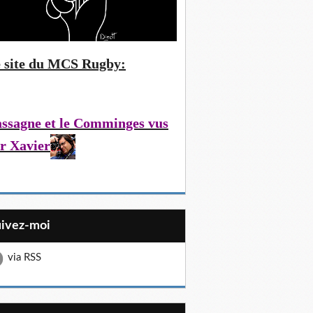
 site du MCS Rugby:
ssagne et le Comminges vus
r Xavier
uivez-moi
via RSS