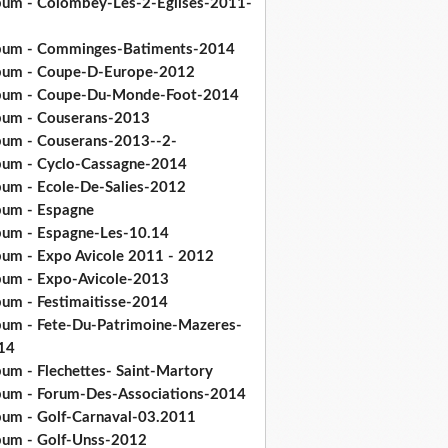
bum - Colombey-Les-2-Eglises-2011-
bum - Comminges-Batiments-2014
bum - Coupe-D-Europe-2012
bum - Coupe-Du-Monde-Foot-2014
bum - Couserans-2013
bum - Couserans-2013--2-
bum - Cyclo-Cassagne-2014
bum - Ecole-De-Salies-2012
bum - Espagne
bum - Espagne-Les-10.14
bum - Expo Avicole 2011 - 2012
bum - Expo-Avicole-2013
bum - Festimaitisse-2014
bum - Fete-Du-Patrimoine-Mazeres-
14
bum - Flechettes- Saint-Martory
bum - Forum-Des-Associations-2014
bum - Golf-Carnaval-03.2011
bum - Golf-Unss-2012