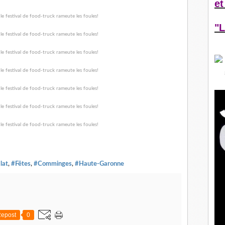
et
"L
lat
,
#Fêtes
,
#Comminges
,
#Haute-Garonne
epost
0