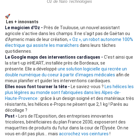
Oz de Naïo Technologies
Les + innovants
Le magicien d'Oz -
Près de Toulouse, un nouvel assistant
agricole s'active dans les champs. Il ne s'agit pas de Gaëtan ou
d'Aymeric mais de leur création,
« Oz », un robot autonome 100%
électrique qui assiste les maraîchers
dans leurs tâches
quotidiennes.
Le Google maps des interventions cardiaques -
C'est ainsi que
la start-up inHEART, installée près de Bordeaux, se
présente. Elle a développé
une solution logicielle qui recrée un
double numérique du coeur à partir d'images médicales
afin de
mieux planifier et guider les interventions cardiaques.
Elles nous font tourner la tête -
Le saviez-vous ?
Les hélices les
plus légères au monde sont fabriquées dans les Alpes-de-
Haute-Provence
: grâce à un design soigné et des matériaux très
résistants, les hélices e-Props ne pèsent que 2,1 kg ! Parés au
décollage ?
Psst -
Lors de l'Exposition, des entreprises innovantes
tricolores, bénéficiaires du plan France 2030, exposeront des
maquettes de produits du futur dans la cour de l'Élysée. On ne
vous en dit pas plus... mais
accrochez vos ceintures
!