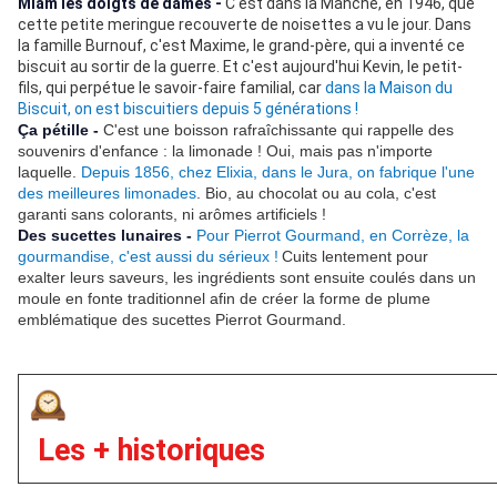
Miam les doigts de dames -
C'est dans la Manche, en 1946, que
cette petite meringue recouverte de noisettes a vu le jour. Dans
la famille Burnouf, c'est Maxime, le grand-père, qui a inventé ce
biscuit au sortir de la guerre. Et c'est aujourd'hui Kevin, le petit-
fils, qui perpétue le savoir-faire familial, car
dans la Maison du
Biscuit, on est biscuitiers depuis 5 générations !
Ça pétille -
C'est une boisson rafraîchissante qui rappelle des
souvenirs d'enfance : la limonade ! Oui, mais pas n'importe
laquelle.
Depuis 1856, chez Elixia, dans le Jura, on fabrique l'une
des meilleures limonades
. Bio, au chocolat ou au cola, c'est
garanti sans colorants, ni arômes artificiels !
Des sucettes lunaires -
Pour Pierrot Gourmand, en Corrèze, la
gourmandise, c'est aussi du sérieux !
Cuits lentement pour
exalter leurs saveurs, les ingrédients sont ensuite coulés dans un
moule en fonte traditionnel afin de créer la forme de plume
emblématique des sucettes Pierrot Gourmand.
Les + historiques