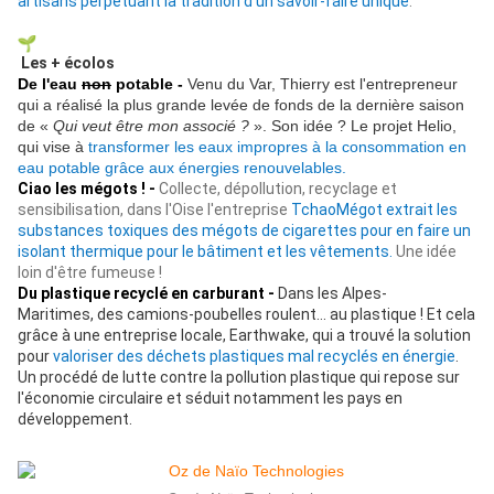
artisans perpétuant la tradition d'un savoir-faire unique
.
Les + écolos
De l'eau
non
potable -
Venu du Var, Thierry est l'entrepreneur
qui a réalisé la plus grande levée de fonds de la dernière saison
de «
Qui veut être mon associé ?
». Son idée ? Le projet Helio,
qui vise à
transformer les eaux impropres à la consommation en
eau potable grâce aux énergies renouvelables.
Ciao les mégots ! -
Collecte, dépollution, recyclage et
sensibilisation, dans l'Oise l'entreprise
TchaoMégot extrait les
substances toxiques des mégots de cigarettes pour en faire un
isolant thermique pour le bâtiment et les vêtements
.
Une idée
loin d'être fumeuse !
Du plastique recyclé en carburant -
Dans les Alpes-
Maritimes, des camions-poubelles roulent... au plastique ! Et cela
grâce à une entreprise locale, Earthwake, qui a trouvé la solution
pour
valoriser des déchets plastiques mal recyclés en énergie
.
Un procédé de lutte contre la pollution plastique qui repose sur
l'économie circulaire et séduit notamment les pays en
développement.