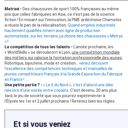
Matrixé -
Des chaussures de sport 100% françaises au même
prix que celles fabriquées en Asie, ce n'est pas de la science
fiction ! En misant sur l'innovation, la PME ardéchoise Chamatex
a réussi le pari de la relocalisation.
Quand emplois industriels
hautement qualifiés riment avec ligne de production
automatisée, sur les terrains ça donne des chaussures « Matryx
»
!
La compétition de tous les talents -
L'année prochaine, les
« WorldSkills » se dérouleront à Lyon,
une compétition mondiale
des métiers qui valorise la formation professionnelle des jeunes
.
Robotique, bijouterie, mode et création...
venez découvrir
l'excellence des compétences techniques et manuelles de
jeunes compétiteurs français à la Grande Exposition du Fabriqué
en France !
Une petite partie ? -
« Le 6 du Nord », c'est d'abord une idée
née lors d'une soirée entre copains.
C'est devenu, 20 ans plus
tard, le jeu de société que vous pourrez expérimenter à
l'Élysée les 1er et 2 juillet prochains ! Retenez bien les règles.
Et si vous veniez