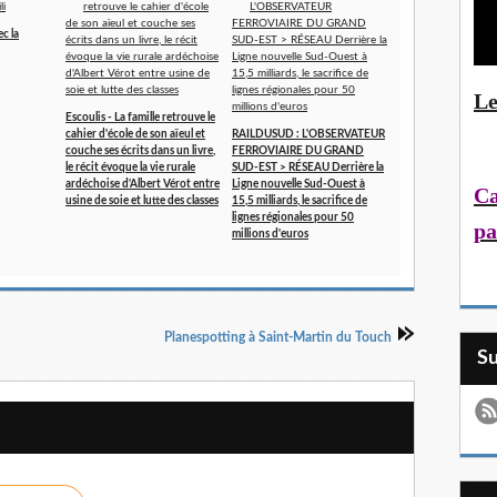
c la
Le
Escoulis - La famille retrouve le
cahier d'école de son aïeul et
RAILDUSUD : L'OBSERVATEUR
couche ses écrits dans un livre,
FERROVIAIRE DU GRAND
le récit évoque la vie rurale
SUD-EST > RÉSEAU Derrière la
ardéchoise d'Albert Vérot entre
Ligne nouvelle Sud-Ouest à
Ca
usine de soie et lutte des classes
15,5 milliards, le sacrifice de
lignes régionales pour 50
pa
millions d'euros
Planespotting à Saint-Martin du Touch
S