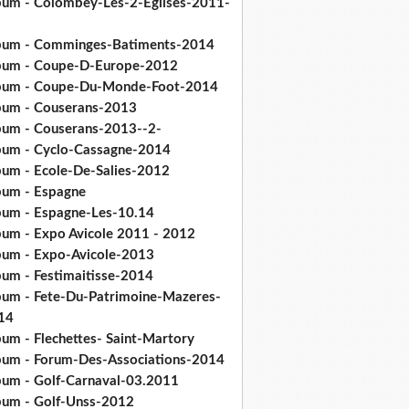
bum - Colombey-Les-2-Eglises-2011-
bum - Comminges-Batiments-2014
bum - Coupe-D-Europe-2012
bum - Coupe-Du-Monde-Foot-2014
bum - Couserans-2013
bum - Couserans-2013--2-
bum - Cyclo-Cassagne-2014
bum - Ecole-De-Salies-2012
bum - Espagne
bum - Espagne-Les-10.14
bum - Expo Avicole 2011 - 2012
bum - Expo-Avicole-2013
bum - Festimaitisse-2014
bum - Fete-Du-Patrimoine-Mazeres-
14
bum - Flechettes- Saint-Martory
bum - Forum-Des-Associations-2014
bum - Golf-Carnaval-03.2011
bum - Golf-Unss-2012