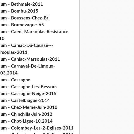
bum - Bethmale-2011
bum - Bombu-2015
bum - Boussens-Chez-Bri
bum - Bramevaque-65
bum - Caen.-Marsoulas Resistance
10
bum - Caniac-Du-Causse---
rsoulas-2011
bum - Caniac-Marsoulas-2011
bum - Carnaval-De-Limoux-
.03.2014
bum - Cassagne
bum - Cassagne-Les-Bessous
bum - Cassagne-Neige-2015
bum - Castelbiague-2014
bum - Chez-Meme-Juin-2010
um - Chinchilla-Juin-2012
bum - Chpt-Ligue-10.2014
bum - Colombey-Les-2-Eglises-2011