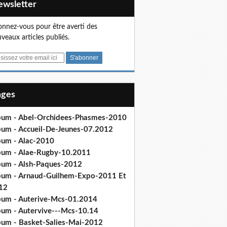
Newsletter
nnez-vous pour être averti des
veaux articles publiés.
Pages
bum - Abel-Orchidees-Phasmes-2010
bum - Accueil-De-Jeunes-07.2012
bum - Alac-2010
bum - Alae-Rugby-10.2011
bum - Alsh-Paques-2012
bum - Arnaud-Guilhem-Expo-2011 Et
12
bum - Auterive-Mcs-01.2014
bum - Autervive---Mcs-10.14
bum - Basket-Salies-Mai-2012