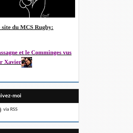
 site du MCS Rugby:
ssagne et le Comminges vus
r Xavier
uivez-moi
via RSS