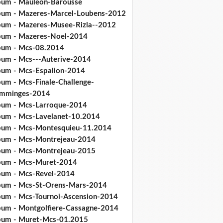
bum - Mauleon-Barousse
bum - Mazeres-Marcel-Loubens-2012
bum - Mazeres-Musee-Rizla--2012
bum - Mazeres-Noel-2014
bum - Mcs-08.2014
bum - Mcs---Auterive-2014
bum - Mcs-Espalion-2014
bum - Mcs-Finale-Challenge-
mminges-2014
bum - Mcs-Larroque-2014
bum - Mcs-Lavelanet-10.2014
bum - Mcs-Montesquieu-11.2014
bum - Mcs-Montrejeau-2014
bum - Mcs-Montrejeau-2015
bum - Mcs-Muret-2014
bum - Mcs-Revel-2014
bum - Mcs-St-Orens-Mars-2014
bum - Mcs-Tournoi-Ascension-2014
bum - Montgolfiere-Cassagne-2014
bum - Muret-Mcs-01.2015