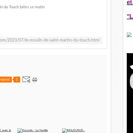
et
n du Touch faites ce matin
"L
g.com/2023/07/le-moulin-de-saint-martin-du-touch.html
epost
0