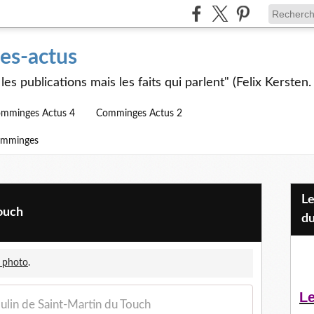
s-actus
les publications mais les faits qui parlent" (Felix Kersten.
mminges Actus 4
Comminges Actus 2
omminges
Les Jeunes et l'APEAI Mazères-
ouch
du
 photo
.
Le
ulin de Saint-Martin du Touch