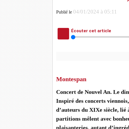
04/01/2024 à 05:11
Publié le
Écouter cet article
L’Arboscello à l’école de Montespa
ABONNÉS
Montespan
Concert de Nouvel An. Le dima
Inspiré des concerts viennoi
d’auteurs du XIXe siècle, lié 
partitions mêlent avec bonhe
plaisanteries, autant d’ingr