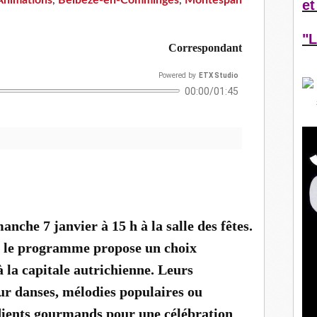
Animations
,
Belbèze-en-Comminges
,
Montespan
et
"L
Correspondant
Powered
by
ETX Studio
00:00/01:45
n. DDM, Z. G.
nche 7 janvier à 15 h à la salle des fêtes.
s, le programme propose un choix
à la capitale autrichienne. Leurs
ur danses, mélodies populaires ou
édients gourmands pour une célébration