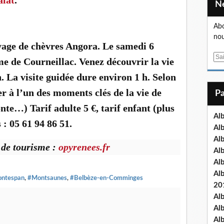
Abo
nou
evage de chèvres Angora. Le samedi 6
E
rme de Courneillac. Venez découvrir la vie
m
. La visite guidée dure environ 1 h. Selon
a
i
er à l’un des moments clés de la vie de
l
onte…) Tarif adulte 5 €, tarif enfant (plus
Al
 : 05 61 94 86 51.
Al
Al
 de tourisme :
opyrenees.fr
Al
Al
Al
ntespan
,
#Montsaunes
,
#Belbèze-en-Comminges
20
Al
Al
Al