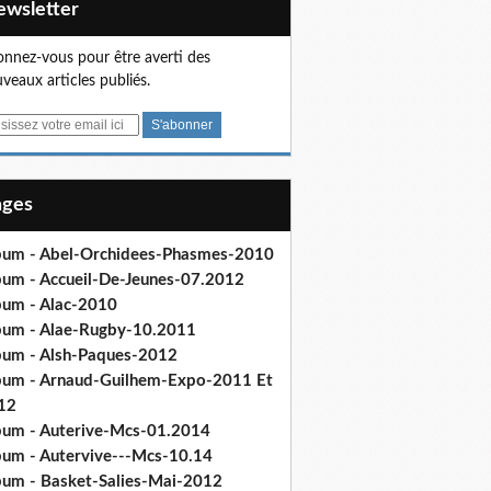
Newsletter
nnez-vous pour être averti des
veaux articles publiés.
Pages
bum - Abel-Orchidees-Phasmes-2010
bum - Accueil-De-Jeunes-07.2012
bum - Alac-2010
bum - Alae-Rugby-10.2011
bum - Alsh-Paques-2012
bum - Arnaud-Guilhem-Expo-2011 Et
12
bum - Auterive-Mcs-01.2014
bum - Autervive---Mcs-10.14
bum - Basket-Salies-Mai-2012