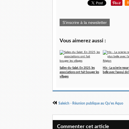
R
S'inscrire à la newsletter
Vous aimerez aussi :
Salies-du-Salat. En 2025, les
His - La scierie repar
associations ont fait bouger les
belle avec l’appui de
villages
Saleich - Réunion publique au Qu'es Aquo
Commenter cet article