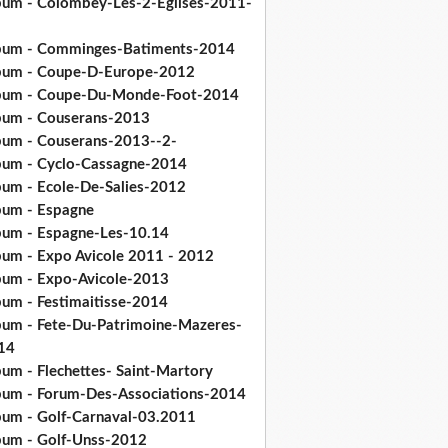
bum - Colombey-Les-2-Eglises-2011-
bum - Comminges-Batiments-2014
bum - Coupe-D-Europe-2012
bum - Coupe-Du-Monde-Foot-2014
bum - Couserans-2013
bum - Couserans-2013--2-
bum - Cyclo-Cassagne-2014
bum - Ecole-De-Salies-2012
bum - Espagne
bum - Espagne-Les-10.14
bum - Expo Avicole 2011 - 2012
bum - Expo-Avicole-2013
bum - Festimaitisse-2014
bum - Fete-Du-Patrimoine-Mazeres-
14
bum - Flechettes- Saint-Martory
bum - Forum-Des-Associations-2014
bum - Golf-Carnaval-03.2011
bum - Golf-Unss-2012