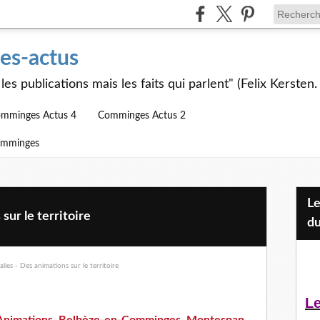
s-actus
les publications mais les faits qui parlent" (Felix Kersten.
mminges Actus 4
Comminges Actus 2
omminges
Les Jeunes et l'APEAI Mazères-
sur le territoire
du
Le