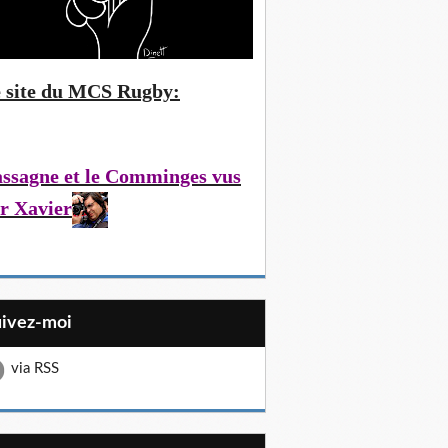
 site du MCS Rugby:
ssagne et le Comminges vus
r Xavier
uivez-moi
via RSS