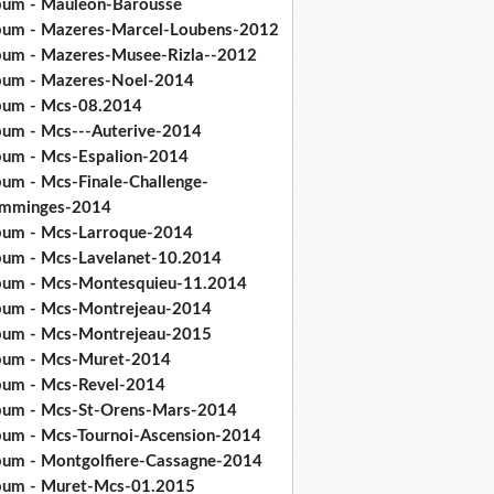
bum - Mauleon-Barousse
bum - Mazeres-Marcel-Loubens-2012
bum - Mazeres-Musee-Rizla--2012
bum - Mazeres-Noel-2014
bum - Mcs-08.2014
bum - Mcs---Auterive-2014
bum - Mcs-Espalion-2014
bum - Mcs-Finale-Challenge-
mminges-2014
bum - Mcs-Larroque-2014
bum - Mcs-Lavelanet-10.2014
bum - Mcs-Montesquieu-11.2014
bum - Mcs-Montrejeau-2014
bum - Mcs-Montrejeau-2015
bum - Mcs-Muret-2014
bum - Mcs-Revel-2014
bum - Mcs-St-Orens-Mars-2014
bum - Mcs-Tournoi-Ascension-2014
bum - Montgolfiere-Cassagne-2014
bum - Muret-Mcs-01.2015