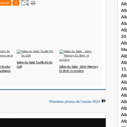
epost
0
Al
Al
Al
Al
Al
20
Al
Ma
Al
Al
Salies-du-Salat Touille AG du
t de plus
Golf
Salies-du-Salat - Saint-Martory
15
 la Région
En Bref >6 octobre
Al
Al
Al
Al
Al
Premières photos de l'année 2024
Alb
Al
Al