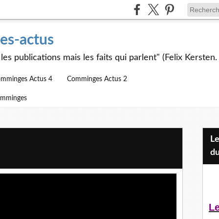
s-actus
les publications mais les faits qui parlent" (Felix Kersten.
mminges Actus 4
Comminges Actus 2
omminges
Les Jeunes et l'APEAI Mazères-
du
Le