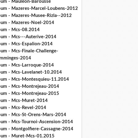
bum - Mauleon-Barousse
bum - Mazeres-Marcel-Loubens-2012
bum - Mazeres-Musee-Rizla--2012
bum - Mazeres-Noel-2014
bum - Mcs-08.2014
bum - Mcs---Auterive-2014
bum - Mcs-Espalion-2014
bum - Mcs-Finale-Challenge-
mminges-2014
bum - Mcs-Larroque-2014
bum - Mcs-Lavelanet-10.2014
bum - Mcs-Montesquieu-11.2014
bum - Mcs-Montrejeau-2014
bum - Mcs-Montrejeau-2015
bum - Mcs-Muret-2014
bum - Mcs-Revel-2014
bum - Mcs-St-Orens-Mars-2014
bum - Mcs-Tournoi-Ascension-2014
bum - Montgolfiere-Cassagne-2014
bum - Muret-Mcs-01.2015