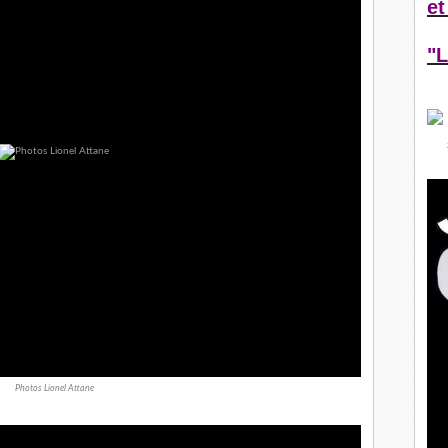
et
"L
Photos Lionel Attane