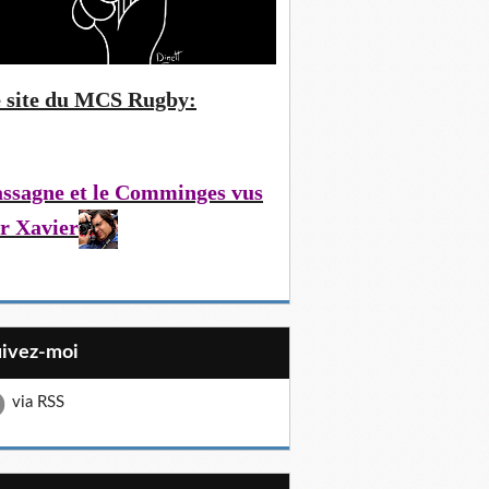
 site du MCS Rugby:
ssagne et le Comminges vus
r Xavier
uivez-moi
via RSS