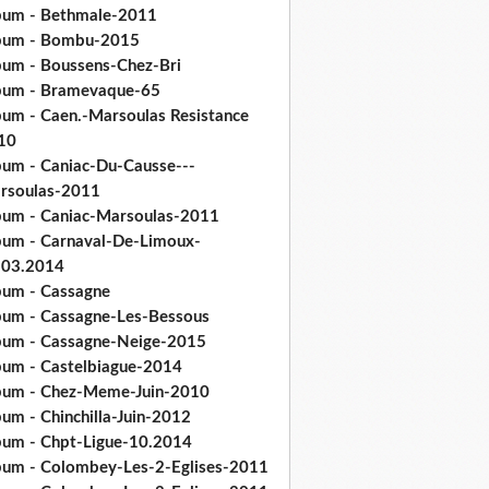
bum - Bethmale-2011
bum - Bombu-2015
bum - Boussens-Chez-Bri
bum - Bramevaque-65
bum - Caen.-Marsoulas Resistance
10
bum - Caniac-Du-Causse---
rsoulas-2011
bum - Caniac-Marsoulas-2011
bum - Carnaval-De-Limoux-
.03.2014
bum - Cassagne
bum - Cassagne-Les-Bessous
bum - Cassagne-Neige-2015
bum - Castelbiague-2014
bum - Chez-Meme-Juin-2010
um - Chinchilla-Juin-2012
bum - Chpt-Ligue-10.2014
bum - Colombey-Les-2-Eglises-2011