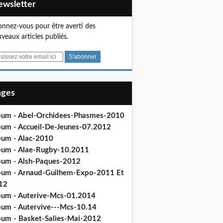
Newsletter
nnez-vous pour être averti des
veaux articles publiés.
Pages
bum - Abel-Orchidees-Phasmes-2010
bum - Accueil-De-Jeunes-07.2012
bum - Alac-2010
bum - Alae-Rugby-10.2011
bum - Alsh-Paques-2012
bum - Arnaud-Guilhem-Expo-2011 Et
12
bum - Auterive-Mcs-01.2014
bum - Autervive---Mcs-10.14
bum - Basket-Salies-Mai-2012