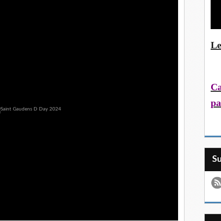
Le
Ca
pa
S