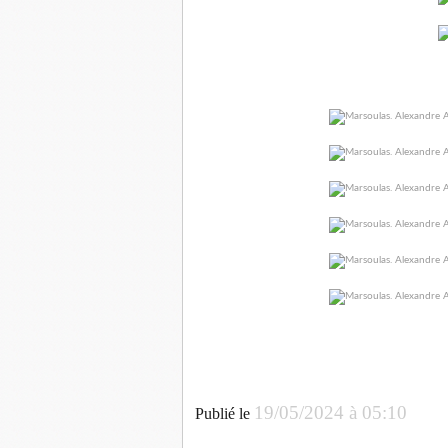
Après 23 ans au service de ses compa
Maire-adjoint en 2002, il représen
19/05/2024 à 05:10
Publié le