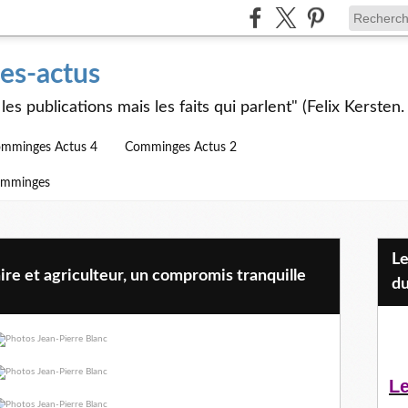
s-actus
les publications mais les faits qui parlent" (Felix Kersten.
mminges Actus 4
Comminges Actus 2
omminges
Les Jeunes et l'APEAI Mazères-
re et agriculteur, un compromis tranquille
du
Le