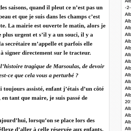
Al
s saisons, quand il pleut ce n’est pas un
-2-
Al
beau et que je suis dans les champs c’est
Al
e. La mairie est ouverte le matin, alors je
Al
plus urgent et s’il y a un souci, il y a
Al
Al
la secrétaire m’appelle et parfois elle
Al
à signer directement sur le tracteur.
Al
Al
 l’histoire tragique de Marsoulas, de devoir
Al
st-ce que cela vous a perturbé ?
Al
Al
ai toujours assisté, enfant j’étais d’un côté
Al
Al
en tant que maire, je suis passé de
20
Al
Al
jourd’hui, lorsqu’on se place lors des
Al
éflexe d’aller à celle réservée aux enfants.
Al