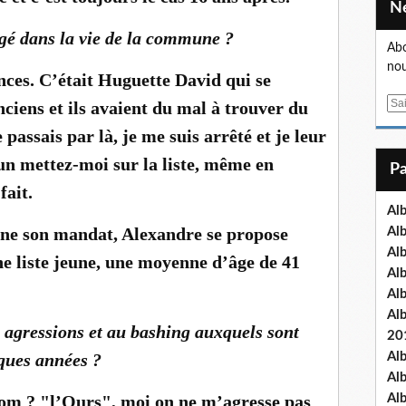
é dans la vie de la commune ?
Abo
nou
nces. C’était Huguette David qui se
E
nciens et ils avaient du mal à trouver du
m
 passais par là, je me suis arrêté et je leur
a
’un mettez-moi sur la liste, même en
i
l
fait.
Al
e son mandat, Alexandre se propose
Al
Al
ne liste jeune, une moyenne d’âge de 41
Al
Al
Al
agressions et au bashing auxquels sont
20
ques années ?
Al
Al
om ? "l’Ours", moi on ne m’agresse pas
Al