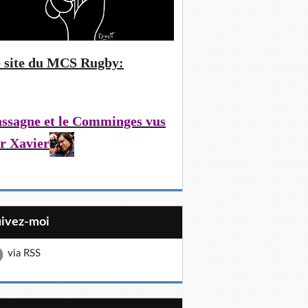
 site du MCS Rugby:
ssagne et le Comminges vus
r Xavier
uivez-moi
via RSS