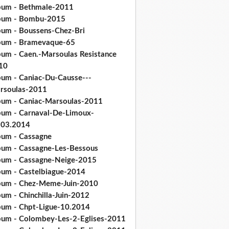
bum - Bethmale-2011
bum - Bombu-2015
bum - Boussens-Chez-Bri
bum - Bramevaque-65
bum - Caen.-Marsoulas Resistance
10
bum - Caniac-Du-Causse---
rsoulas-2011
bum - Caniac-Marsoulas-2011
bum - Carnaval-De-Limoux-
.03.2014
bum - Cassagne
bum - Cassagne-Les-Bessous
bum - Cassagne-Neige-2015
bum - Castelbiague-2014
bum - Chez-Meme-Juin-2010
um - Chinchilla-Juin-2012
bum - Chpt-Ligue-10.2014
bum - Colombey-Les-2-Eglises-2011