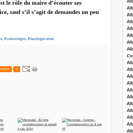
Al
est le rôle du maire d’écouter ses
Al
ice, sauf s’il s’agit de demandes un peu
Al
Al
Al
Al
es
,
#comminges
,
#hautegaronne
Al
Al
Co
Al
epost
0
Al
Al
Al
Al
Al
Al
Al
Al
Al
Al