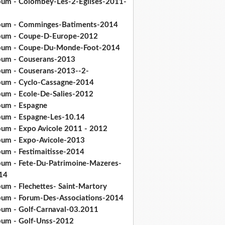
bum - Colombey-Les-2-Eglises-2011-
bum - Comminges-Batiments-2014
bum - Coupe-D-Europe-2012
bum - Coupe-Du-Monde-Foot-2014
bum - Couserans-2013
bum - Couserans-2013--2-
bum - Cyclo-Cassagne-2014
bum - Ecole-De-Salies-2012
bum - Espagne
bum - Espagne-Les-10.14
bum - Expo Avicole 2011 - 2012
bum - Expo-Avicole-2013
bum - Festimaitisse-2014
bum - Fete-Du-Patrimoine-Mazeres-
14
bum - Flechettes- Saint-Martory
bum - Forum-Des-Associations-2014
bum - Golf-Carnaval-03.2011
bum - Golf-Unss-2012