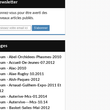
Newsletter
nnez-vous pour être averti des
veaux articles publiés.
Pages
bum - Abel-Orchidees-Phasmes-2010
bum - Accueil-De-Jeunes-07.2012
bum - Alac-2010
bum - Alae-Rugby-10.2011
bum - Alsh-Paques-2012
bum - Arnaud-Guilhem-Expo-2011 Et
12
bum - Auterive-Mcs-01.2014
bum - Autervive---Mcs-10.14
bum - Basket-Salies-Mai-2012