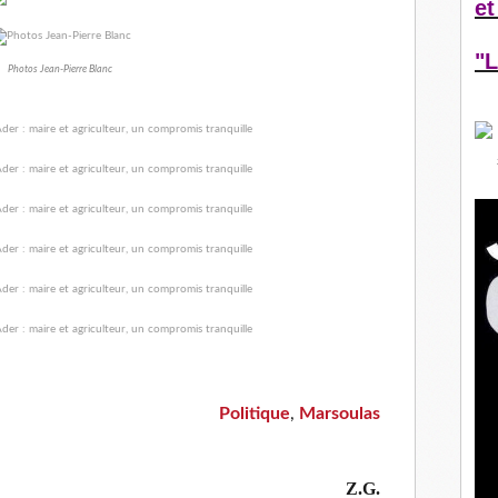
et
"L
Photos Jean-Pierre Blanc
triotes, Alexandre Ader reste attaché à sa fonction. DDM.ZG
te Marsoulas aux commémorations de Plougasnou. DDM.JP.Blanc
Politique
,
Marsoulas
Z.G.