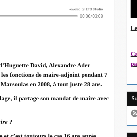
Powered
by
ETX Studio
00:00/03:08
Le
Ca
pa
e d’Huguette David, Alexandre Ader
 les fonctions de maire-adjoint pendant 7
Marsoulas en 2008, à tout juste 28 ans.
illage, il partage son mandat de maire avec
S
ire ?
et c’est toujours le cas 16 ans après.