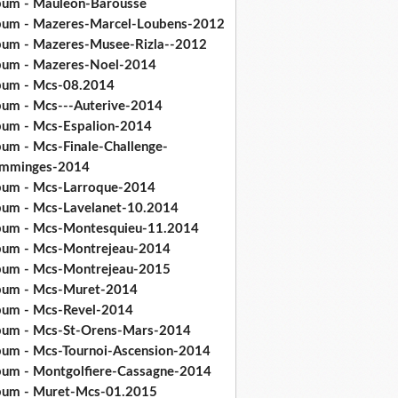
bum - Mauleon-Barousse
bum - Mazeres-Marcel-Loubens-2012
bum - Mazeres-Musee-Rizla--2012
bum - Mazeres-Noel-2014
bum - Mcs-08.2014
bum - Mcs---Auterive-2014
bum - Mcs-Espalion-2014
bum - Mcs-Finale-Challenge-
mminges-2014
bum - Mcs-Larroque-2014
bum - Mcs-Lavelanet-10.2014
bum - Mcs-Montesquieu-11.2014
bum - Mcs-Montrejeau-2014
bum - Mcs-Montrejeau-2015
bum - Mcs-Muret-2014
bum - Mcs-Revel-2014
bum - Mcs-St-Orens-Mars-2014
bum - Mcs-Tournoi-Ascension-2014
bum - Montgolfiere-Cassagne-2014
bum - Muret-Mcs-01.2015