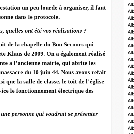
Al
tation un peu lourde à organiser, il faut
Al
sonne dans le protocole.
Al
Al
, quelles ont été vos réalisations ?
Al
Al
 toit de la chapelle du Bon Secours qui
Al
pête Klaus de 2009. On a également réalisé
Al
Al
te à l’ancienne mairie, qui abrite les
Al
 massacre du 10 juin 44. Nous avons refait
Al
si que la salle de classe, le toit de l’église
Al
Al
ice le fonctionnement électrique des
Al
Al
Al
 une personne qui voudrait se présenter
Al
Al
Al