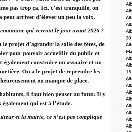
Al
ime pas trop ça. Ici, c’est tranquille, on
Al
a peut arriver d’élever un peu la voix.
Al
Al
e commune qui verront le jour avant 2026 ?
Al
20
 le projet d’agrandir la salle des fêtes, de
Al
Ma
oler pour pouvoir accueillir du public et
Al
t également construire un ossuaire et un
Al
etière. On a le projet de reprendre les
15
Al
lheureusement on manque de place.
Al
Al
bitants, il faut bien penser au futur. Il y
Al
également qui est à l’étude.
Al
Alb
ulteur et la mairie, ce n’est pas compliqué
Al
Al