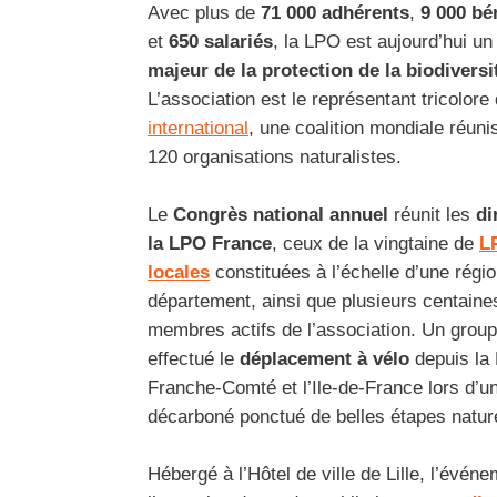
Avec plus de
71 000 adhérents
,
9 000 bé
et
650 salariés
, la LPO est aujourd’hui un
majeur de la protection de la biodiversi
L’association est le représentant tricolore
international
, une coalition mondiale réuni
120 organisations naturalistes.
Le
Congrès national annuel
réunit les
di
la LPO France
, ceux de la vingtaine de
L
locales
constituées à l’échelle d’une régi
département, ainsi que plusieurs centaine
membres actifs de l’association. Un gro
effectué le
déplacement à vélo
depuis la
Franche-Comté et l’Ile-de-France lors d’un
décarboné ponctué de belles étapes natur
Hébergé à l’Hôtel de ville de Lille, l’événe