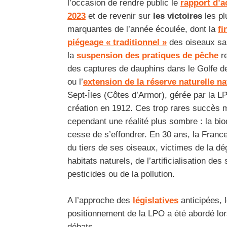
l’occasion de rendre public le
rapport d’ac
2023
et de revenir sur
les victoires
les pl
marquantes de l’année écoulée, dont la
fi
piégeage « traditionnel »
des oiseaux s
la
suspension des pratiques de pêche
r
des captures de dauphins dans le Golfe 
ou l’
extension de la réserve naturelle na
Sept-Îles (Côtes d’Armor), gérée par la L
création en 1912. Ces trop rares succès
cependant une réalité plus sombre : la bio
cesse de s’effondrer. En 30 ans, la Franc
du tiers de ses oiseaux, victimes de la dé
habitats naturels, de l’artificialisation des
pesticides ou de la pollution.
A l’approche des
législatives
anticipées, 
positionnement de la LPO a été abordé lo
débats.