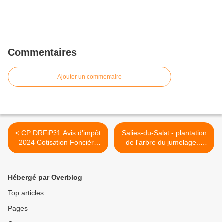
Commentaires
Ajouter un commentaire
< CP DRFiP31 Avis d'impôt
Salies-du-Salat - plantation
2024 Cotisation Foncière
de l'arbre du jumelage...
des Entreprises (CFE) et
suite! >
d'Imposition Forfaitaire sur
les Entreprise de Réseaux
Hébergé par Overblog
(IFER)
Top articles
Pages