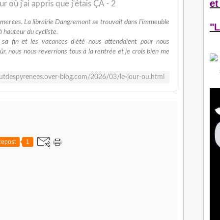
et
ur où j'ai appris que j'étais ÇA - 2
merces. La librairie Dangremont se trouvait dans l'immeuble
"L
à hauteur du cycliste.
 sa fin et les vacances d'été nous attendaient pour nous
ûr, nous nous reverrions tous à la rentrée et je crois bien me
rutdespyrenees.over-blog.com/2026/03/le-jour-ou.html
epost
1