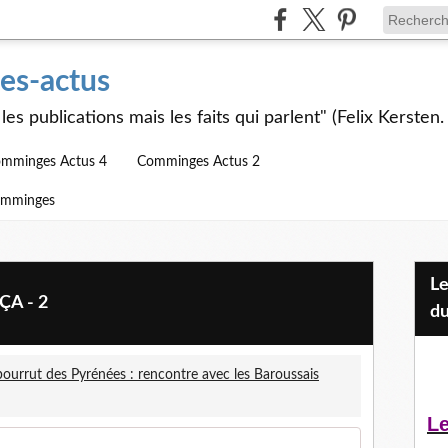
s-actus
les publications mais les faits qui parlent" (Felix Kersten.
mminges Actus 4
Comminges Actus 2
omminges
Les Jeunes et l'APEAI Mazères-
 ÇA - 2
du
bourrut des Pyrénées : rencontre avec les Baroussais
Le