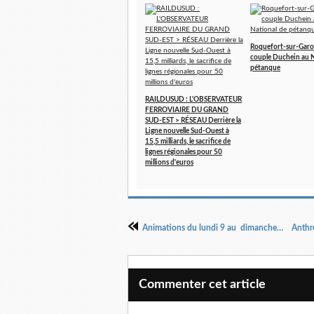
Roquefort-sur-Garo
couple Duchein au N
pétanque
RAILDUSUD : L'OBSERVATEUR
FERROVIAIRE DU GRAND
SUD-EST > RÉSEAU Derrière la
Ligne nouvelle Sud-Ouest à
15,5 milliards, le sacrifice de
lignes régionales pour 50
millions d'euros
Animations du lundi 9 au dimanche 15 mars 2026 en Cagire Garonne Salat
Commenter cet article