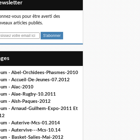
Newsletter
nnez-vous pour être averti des
veaux articles publiés.
Pages
bum - Abel-Orchidees-Phasmes-2010
bum - Accueil-De-Jeunes-07.2012
bum - Alac-2010
bum - Alae-Rugby-10.2011
bum - Alsh-Paques-2012
bum - Arnaud-Guilhem-Expo-2011 Et
12
bum - Auterive-Mcs-01.2014
bum - Autervive---Mcs-10.14
bum - Basket-Salies-Mai-2012