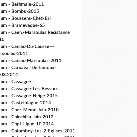
bum - Bethmale-2011
bum - Bombu-2015
bum - Boussens-Chez-Bri
bum - Bramevaque-65
bum - Caen.-Marsoulas Resistance
10
bum - Caniac-Du-Causse---
rsoulas-2011
bum - Caniac-Marsoulas-2011
bum - Carnaval-De-Limoux-
.03.2014
bum - Cassagne
bum - Cassagne-Les-Bessous
bum - Cassagne-Neige-2015
bum - Castelbiague-2014
bum - Chez-Meme-Juin-2010
um - Chinchilla-Juin-2012
bum - Chpt-Ligue-10.2014
bum - Colombey-Les-2-Eglises-2011