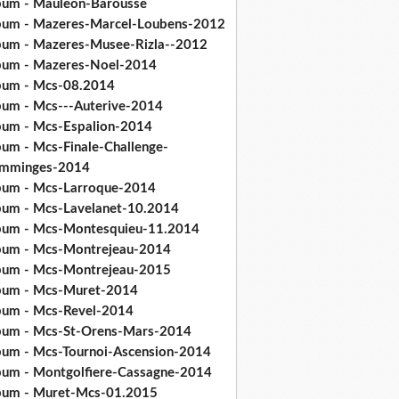
bum - Mauleon-Barousse
bum - Mazeres-Marcel-Loubens-2012
bum - Mazeres-Musee-Rizla--2012
bum - Mazeres-Noel-2014
bum - Mcs-08.2014
bum - Mcs---Auterive-2014
bum - Mcs-Espalion-2014
bum - Mcs-Finale-Challenge-
mminges-2014
bum - Mcs-Larroque-2014
bum - Mcs-Lavelanet-10.2014
bum - Mcs-Montesquieu-11.2014
bum - Mcs-Montrejeau-2014
bum - Mcs-Montrejeau-2015
bum - Mcs-Muret-2014
bum - Mcs-Revel-2014
bum - Mcs-St-Orens-Mars-2014
bum - Mcs-Tournoi-Ascension-2014
bum - Montgolfiere-Cassagne-2014
bum - Muret-Mcs-01.2015