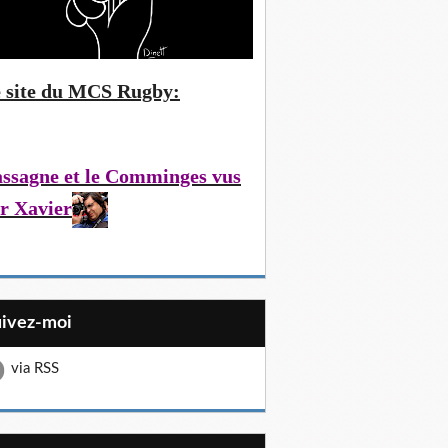
 site du MCS Rugby:
ssagne et le Comminges vus
r Xavier
uivez-moi
via RSS