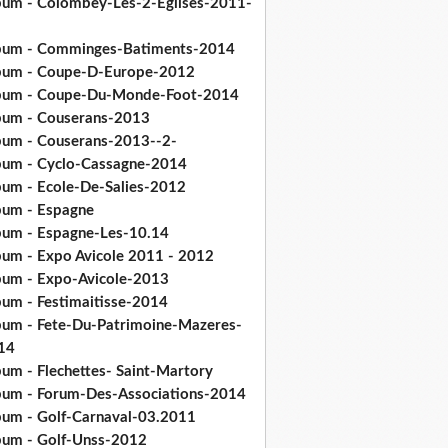
bum - Colombey-Les-2-Eglises-2011-
bum - Comminges-Batiments-2014
bum - Coupe-D-Europe-2012
bum - Coupe-Du-Monde-Foot-2014
bum - Couserans-2013
bum - Couserans-2013--2-
bum - Cyclo-Cassagne-2014
bum - Ecole-De-Salies-2012
bum - Espagne
bum - Espagne-Les-10.14
bum - Expo Avicole 2011 - 2012
bum - Expo-Avicole-2013
bum - Festimaitisse-2014
bum - Fete-Du-Patrimoine-Mazeres-
14
bum - Flechettes- Saint-Martory
bum - Forum-Des-Associations-2014
bum - Golf-Carnaval-03.2011
bum - Golf-Unss-2012