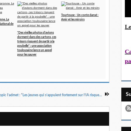
Tourtouse - Un conte dansé :
nne. Le
Amir et les miroirs
ational de
Le
"Des vieilles photos d'avions
dorment dans des cartons, ces
trésors risquent de partir à la
poubelle" : une association
Ca
toulousaine lance un appel
pour les sauver
pa
S
Anthropic l’admet : “Les jeunes qui s’appuient fortement sur l’IA risquent de compromettre leur acquisition de compétences professionnelles”