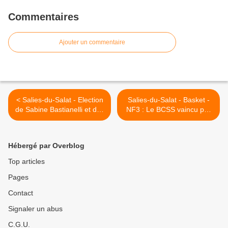
Commentaires
Ajouter un commentaire
< Salies-du-Salat - Election
Salies-du-Salat - Basket -
de Sabine Bastianelli et des
NF3 : Le BCSS vaincu par
adjoints
Chalosse (60-73) >
Hébergé par Overblog
Top articles
Pages
Contact
Signaler un abus
C.G.U.