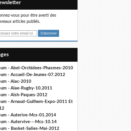
Newsletter
nnez-vous pour être averti des
veaux articles publiés.
Pages
bum - Abel-Orchidees-Phasmes-2010
bum - Accueil-De-Jeunes-07.2012
bum - Alac-2010
bum - Alae-Rugby-10.2011
bum - Alsh-Paques-2012
bum - Arnaud-Guilhem-Expo-2011 Et
12
bum - Auterive-Mcs-01.2014
bum - Autervive---Mcs-10.14
bum - Basket-Salies-Mai-2012