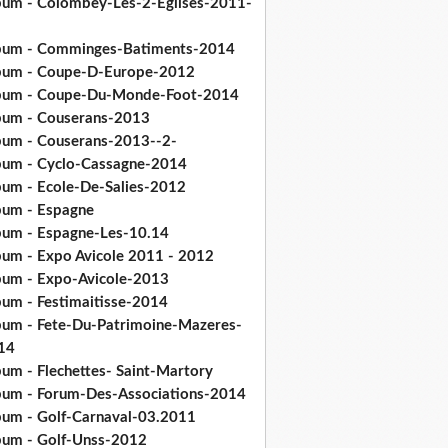
bum - Colombey-Les-2-Eglises-2011-
bum - Comminges-Batiments-2014
bum - Coupe-D-Europe-2012
bum - Coupe-Du-Monde-Foot-2014
bum - Couserans-2013
bum - Couserans-2013--2-
bum - Cyclo-Cassagne-2014
bum - Ecole-De-Salies-2012
bum - Espagne
bum - Espagne-Les-10.14
bum - Expo Avicole 2011 - 2012
bum - Expo-Avicole-2013
bum - Festimaitisse-2014
bum - Fete-Du-Patrimoine-Mazeres-
14
bum - Flechettes- Saint-Martory
bum - Forum-Des-Associations-2014
bum - Golf-Carnaval-03.2011
bum - Golf-Unss-2012