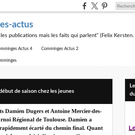
s-actus
les publications mais les faits qui parlent" (Felix Kersten.
mminges Actus 4
Comminges Actus 2
omminges
Les Jeunes et l'APEAI Mazères-
ébut de saison chez les jeunes
du
ts Damien Dugers et Antoine Mercier-des-
ournoi Régional de Toulouse. Damien a
Le
 rapidement écarté du chemin final. Quant