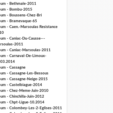
bum - Bethmale-2011
bum - Bombu-2015
bum - Boussens-Chez-Bri
bum - Bramevaque-65
bum - Caen.-Marsoulas Resistance
10
bum - Caniac-Du-Causse---
rsoulas-2011
bum - Caniac-Marsoulas-2011
bum - Carnaval-De-Limoux-
.03.2014
bum - Cassagne
bum - Cassagne-Les-Bessous
bum - Cassagne-Neige-2015
bum - Castelbiague-2014
bum - Chez-Meme-Juin-2010
um - Chinchilla-Juin-2012
bum - Chpt-Ligue-10.2014
bum - Colombey-Les-2-Eglises-2011