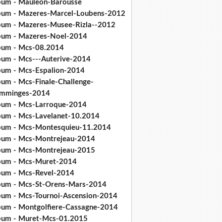
bum - Mauleon-Barousse
bum - Mazeres-Marcel-Loubens-2012
bum - Mazeres-Musee-Rizla--2012
bum - Mazeres-Noel-2014
bum - Mcs-08.2014
bum - Mcs---Auterive-2014
bum - Mcs-Espalion-2014
bum - Mcs-Finale-Challenge-
mminges-2014
bum - Mcs-Larroque-2014
bum - Mcs-Lavelanet-10.2014
bum - Mcs-Montesquieu-11.2014
bum - Mcs-Montrejeau-2014
bum - Mcs-Montrejeau-2015
bum - Mcs-Muret-2014
bum - Mcs-Revel-2014
bum - Mcs-St-Orens-Mars-2014
bum - Mcs-Tournoi-Ascension-2014
bum - Montgolfiere-Cassagne-2014
bum - Muret-Mcs-01.2015