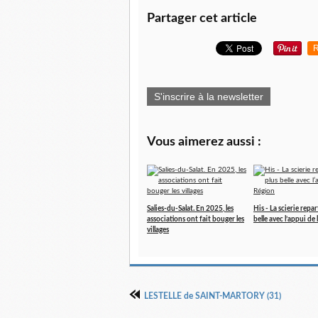
Partager cet article
R
S'inscrire à la newsletter
Vous aimerez aussi :
Salies-du-Salat. En 2025, les
His - La scierie repar
associations ont fait bouger les
belle avec l’appui de
villages
LESTELLE de SAINT-MARTORY (31)