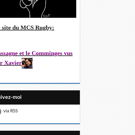
 site du MCS Rugby:
ssagne et le Comminges vus
r Xavier
uivez-moi
via RSS