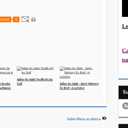
epost
0
Le
Ca
pa
Salies-du-Salat Touille AG du
t de plus
Golf
Salies-du-Salat - Saint-Martory
 la Région
En Bref >6 octobre
S
Salies-Mane se relance