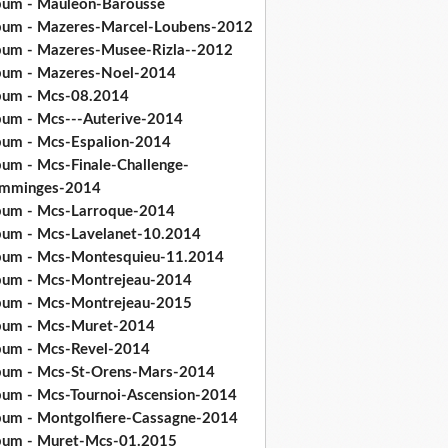
bum - Mauleon-Barousse
bum - Mazeres-Marcel-Loubens-2012
bum - Mazeres-Musee-Rizla--2012
bum - Mazeres-Noel-2014
bum - Mcs-08.2014
bum - Mcs---Auterive-2014
bum - Mcs-Espalion-2014
bum - Mcs-Finale-Challenge-
mminges-2014
bum - Mcs-Larroque-2014
bum - Mcs-Lavelanet-10.2014
bum - Mcs-Montesquieu-11.2014
bum - Mcs-Montrejeau-2014
bum - Mcs-Montrejeau-2015
bum - Mcs-Muret-2014
bum - Mcs-Revel-2014
bum - Mcs-St-Orens-Mars-2014
bum - Mcs-Tournoi-Ascension-2014
bum - Montgolfiere-Cassagne-2014
bum - Muret-Mcs-01.2015