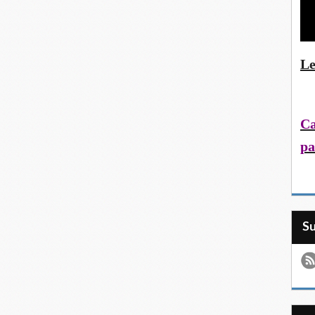
Le
Ca
pa
S