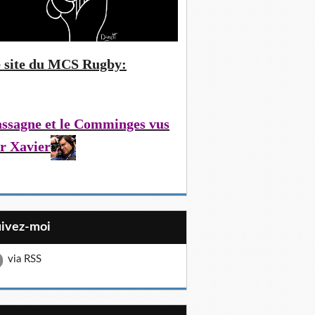
 site du MCS Rugby:
ssagne et le Comminges vus
r Xavier
uivez-moi
via RSS