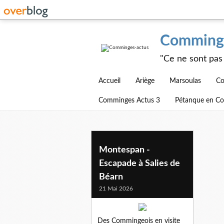
Comminge
"Ce ne sont pas 
Accueil
Ariège
Marsoulas
Co
Comminges Actus 3
Pétanque en C
salies-de-bearn
Montespan -
Escapade à Salies de
Béarn
21 Mai 2026
Des Commingeois en visite