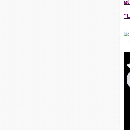
et
"L