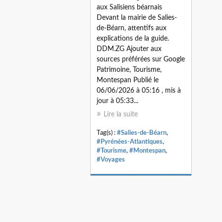
aux Salisiens béarnais
Devant la mairie de Salies-
de-Béarn, attentifs aux
explications de la guide.
DDM.ZG Ajouter aux
sources préférées sur Google
Patrimoine, Tourisme,
Montespan Publié le
06/06/2026 à 05:16 , mis à
jour à 05:33...
Lire la suite
Tag(s) :
#Salies-de-Béarn
,
#Pyrénées-Atlantiques
,
#Tourisme
,
#Montespan
,
#Voyages