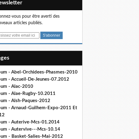
Newsletter
nnez-vous pour être averti des
veaux articles publiés.
Pages
bum - Abel-Orchidees-Phasmes-2010
bum - Accueil-De-Jeunes-07.2012
bum - Alac-2010
bum - Alae-Rugby-10.2011
bum - Alsh-Paques-2012
bum - Arnaud-Guilhem-Expo-2011 Et
12
bum - Auterive-Mcs-01.2014
bum - Autervive---Mcs-10.14
bum - Basket-Salies-Mai-2012