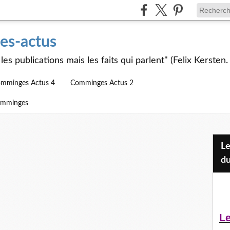
s-actus
les publications mais les faits qui parlent" (Felix Kersten.
mminges Actus 4
Comminges Actus 2
omminges
Les Jeunes et l'APEAI Mazères-
du
Le