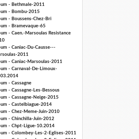
bum - Bethmale-2011
bum - Bombu-2015
bum - Boussens-Chez-Bri
bum - Bramevaque-65
bum - Caen.-Marsoulas Resistance
10
bum - Caniac-Du-Causse---
rsoulas-2011
bum - Caniac-Marsoulas-2011
bum - Carnaval-De-Limoux-
.03.2014
bum - Cassagne
bum - Cassagne-Les-Bessous
bum - Cassagne-Neige-2015
bum - Castelbiague-2014
bum - Chez-Meme-Juin-2010
um - Chinchilla-Juin-2012
bum - Chpt-Ligue-10.2014
bum - Colombey-Les-2-Eglises-2011