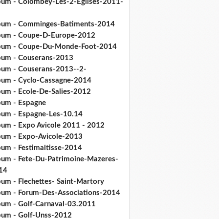
bum - Colombey-Les-2-Eglises-2011-
bum - Comminges-Batiments-2014
bum - Coupe-D-Europe-2012
bum - Coupe-Du-Monde-Foot-2014
bum - Couserans-2013
bum - Couserans-2013--2-
bum - Cyclo-Cassagne-2014
bum - Ecole-De-Salies-2012
bum - Espagne
bum - Espagne-Les-10.14
bum - Expo Avicole 2011 - 2012
bum - Expo-Avicole-2013
bum - Festimaitisse-2014
bum - Fete-Du-Patrimoine-Mazeres-
14
bum - Flechettes- Saint-Martory
bum - Forum-Des-Associations-2014
bum - Golf-Carnaval-03.2011
bum - Golf-Unss-2012