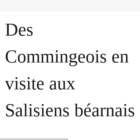
Des
Commingeois en
visite aux
Salisiens béarnais
Devant la mairie de Salies-de-Béarn, at
DDM.ZG