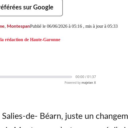
référées sur Google
Publié le
06/06/2026 à 05:16
, mis à jour
à 05:33
me
,
Montespan
la rédaction de Haute-Garonne
00:00 /
01:37
Powered
by
majelan X
à Salies-de- Béarn, juste un chang