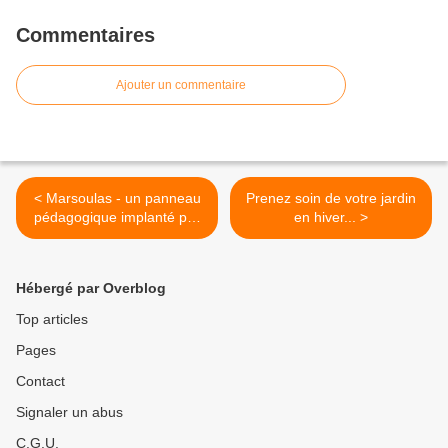
Commentaires
Ajouter un commentaire
< Marsoulas - un panneau
Prenez soin de votre jardin
pédagogique implanté par
en hiver... >
le Conseil Départemental
devant le monument aux
Martyrs
Hébergé par Overblog
Top articles
Pages
Contact
Signaler un abus
C.G.U.