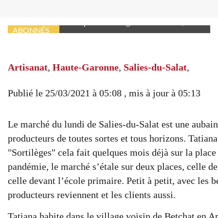
Tatiana et son étal rempli de "Sortilèges".
Photo DDM, Z. G.
ABONNÉS
Artisanat
,
Haute-Garonne
,
Salies-du-Salat
,
Publié le
25/03/2021 à 05:08
, mis à jour
à 05:13
Le marché du lundi de Salies-du-Salat est une aubain
producteurs de toutes sortes et tous horizons. Tatiana 
"Sortilèges" cela fait quelques mois déjà sur la place
pandémie, le marché s’étale sur deux places, celle de
celle devant l’école primaire. Petit à petit, avec les b
producteurs reviennent et les clients aussi.
Tatiana habite dans le village voisin de Betchat en A