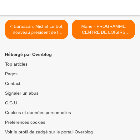
< Barbazan. Michel Le Bot,
Mane - PROGRAMME
nouveau président de la
CENTRE DE LOISIRS
Fédération Française de
POUR LES ENFANTS DE 2
Pétanque : : "Heureux et
ANS 1/2 À 6 ANS >
humble à la fois"
Hébergé par Overblog
Top articles
Pages
Contact
Signaler un abus
C.G.U.
Cookies et données personnelles
Préférences cookies
Voir le profil de zedgé sur le portail Overblog