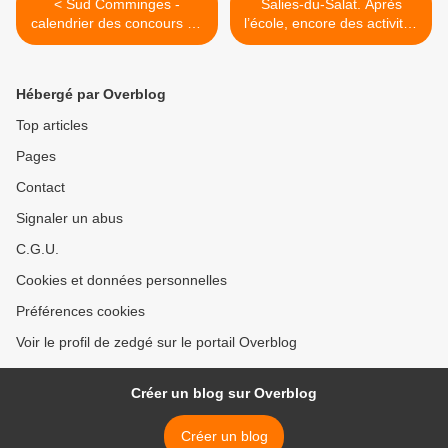
< Sud Comminges -
Salies-du-Salat. Après
calendrier des concours de
l’école, encore des activités
pétanque
pour tous >
Hébergé par Overblog
Top articles
Pages
Contact
Signaler un abus
C.G.U.
Cookies et données personnelles
Préférences cookies
Voir le profil de zedgé sur le portail Overblog
Créer un blog sur Overblog
Créer un blog