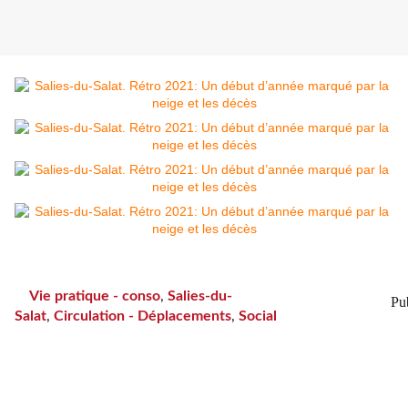
Si le paysage est magnifique sous la neige, la route et la circul
ABONNÉS
Vie pratique - conso
,
Salies-du-
Pub
Salat
,
Circulation - Déplacements
,
Social