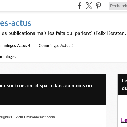
s-actus
les publications mais les faits qui parlent" (Felix Kersten.
mminges Actus 4
Comminges Actus 2
omminges
Les Jeunes et l'APEAI Mazères-
ur sur trois ont disparu dans au moins un
du
ughriet
|
Actu-Environnement.com
Le