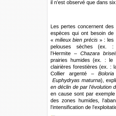
il n'est observé que dans si
Les pertes concernent des
espèces qui ont besoin de
«
milieux bien précis
» : les
pelouses sèches (ex. :
l'Hermite –
Chazara brisei
prairies humides (ex. : l
clairières forestières (ex. 
Collier argenté –
Bolori
Euphydryas maturna
), expl
en déclin de par l'évolution d
en cause sont par exemple l
des zones humides, l'aban
l'intensification de l'exploitat