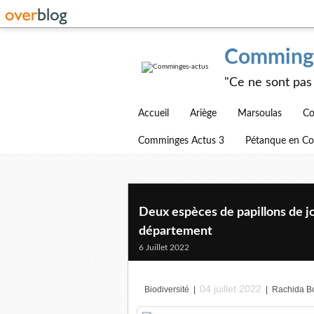
Comminge
"Ce ne sont pas 
Accueil
Ariège
Marsoulas
Co
Comminges Actus 3
Pétanque en C
Deux espèces de papillons de jo
département
6 Juillet 2022
04 juillet 2022
Biodiversité
|
|
Rachida Bo