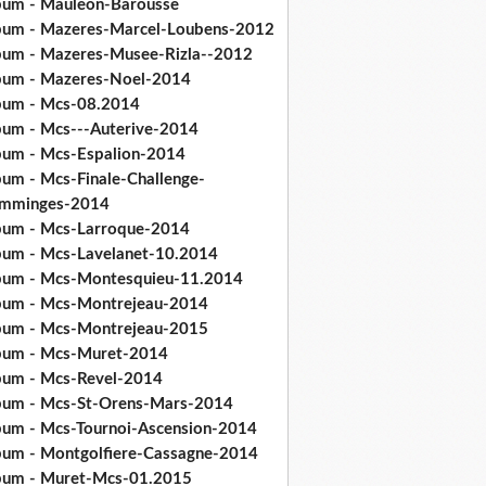
bum - Mauleon-Barousse
bum - Mazeres-Marcel-Loubens-2012
bum - Mazeres-Musee-Rizla--2012
bum - Mazeres-Noel-2014
bum - Mcs-08.2014
bum - Mcs---Auterive-2014
bum - Mcs-Espalion-2014
bum - Mcs-Finale-Challenge-
mminges-2014
bum - Mcs-Larroque-2014
bum - Mcs-Lavelanet-10.2014
bum - Mcs-Montesquieu-11.2014
bum - Mcs-Montrejeau-2014
bum - Mcs-Montrejeau-2015
bum - Mcs-Muret-2014
bum - Mcs-Revel-2014
bum - Mcs-St-Orens-Mars-2014
bum - Mcs-Tournoi-Ascension-2014
bum - Montgolfiere-Cassagne-2014
bum - Muret-Mcs-01.2015