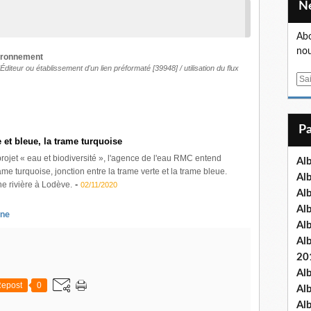
Abo
nou
vironnement
'Éditeur
ou
établissement d'un lien préformaté
[39948] /
utilisation du flux
E
m
a
i
l
 et bleue, la trame turquoise
projet « eau et biodiversité », l'agence de l'eau RMC entend
Al
ame turquoise, jonction entre la trame verte et la trame bleue.
Al
-
e rivière à Lodève.
02/11/2020
Al
Al
ne
Al
Al
20
Al
epost
0
Al
Al