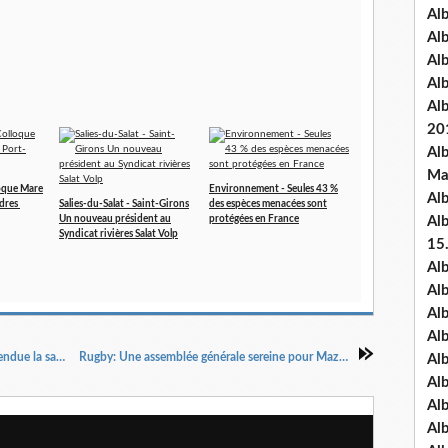
Al
Al
Al
Al
Al
20
Al
Ma
oque Mare
Environnement - Seules 43 %
Al
dres
Salies-du-Salat - Saint-Girons
des espèces menacées sont
Un nouveau président au
protégées en France
Al
Syndicat rivières Salat Volp
15
Al
Al
Al
Al
La chasse de trois espèces en danger sera suspendue la saison prochaine
Rugby: Une assemblée générale sereine pour Mazères-Cassagne
Al
Alb
Al
Al