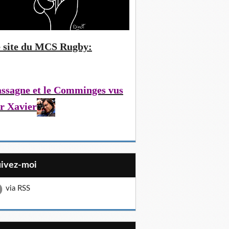
 site du MCS Rugby:
ssagne et le Comminges vus
r Xavier
uivez-moi
via RSS