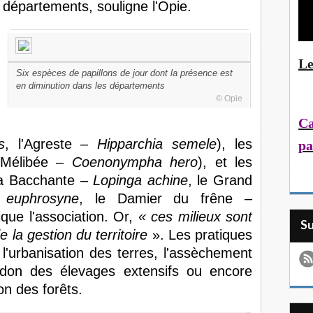
x départements, souligne l'Opie.
Le
Six espèces de papillons de jour dont la présence est
en diminution dans les départements
© Opie
Ca
s
, l'Agreste –
Hipparchia semele
), les
pa
e Mélibée –
Coenonympha hero
), et les
: la Bacchante –
Lopinga achine
, le Grand
a euphrosyne
, le Damier du frêne –
ique l'association. Or,
« ces milieux sont
S
e la gestion du territoire
». Les pratiques
'urbanisation des terres, l'assèchement
don des élevages extensifs ou encore
ion des forêts.