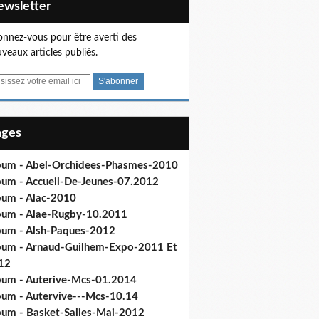
Newsletter
nnez-vous pour être averti des
veaux articles publiés.
Pages
bum - Abel-Orchidees-Phasmes-2010
bum - Accueil-De-Jeunes-07.2012
bum - Alac-2010
bum - Alae-Rugby-10.2011
bum - Alsh-Paques-2012
bum - Arnaud-Guilhem-Expo-2011 Et
12
bum - Auterive-Mcs-01.2014
bum - Autervive---Mcs-10.14
bum - Basket-Salies-Mai-2012