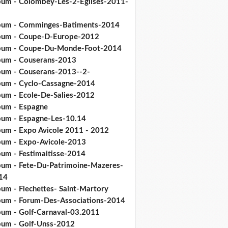
bum - Colombey-Les-2-Eglises-2011-
bum - Comminges-Batiments-2014
bum - Coupe-D-Europe-2012
bum - Coupe-Du-Monde-Foot-2014
bum - Couserans-2013
bum - Couserans-2013--2-
bum - Cyclo-Cassagne-2014
bum - Ecole-De-Salies-2012
bum - Espagne
bum - Espagne-Les-10.14
bum - Expo Avicole 2011 - 2012
bum - Expo-Avicole-2013
bum - Festimaitisse-2014
bum - Fete-Du-Patrimoine-Mazeres-
14
bum - Flechettes- Saint-Martory
bum - Forum-Des-Associations-2014
bum - Golf-Carnaval-03.2011
bum - Golf-Unss-2012