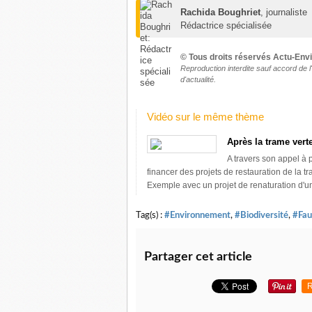
Rachida Boughriet
, journaliste
Rédactrice spécialisée
© Tous droits réservés Actu-En
Reproduction interdite sauf
accord de l
d'actualité
.
Vidéo sur le même thème
Après la trame verte
A travers son appel à 
financer des projets de restauration de la tr
Exemple avec un projet de renaturation d'un
Tag(s) :
#Environnement
,
#Biodiversité
,
#Fau
Partager cet article
R