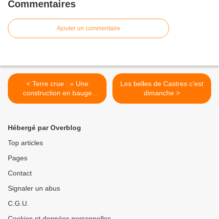
Commentaires
Ajouter un commentaire
< Terre crue : « Une
Les belles de Castres c'est
construction en bauge
dimanche >
consomme 50 % de
chauffage en moins »
Hébergé par Overblog
Top articles
Pages
Contact
Signaler un abus
C.G.U.
Cookies et données personnelles