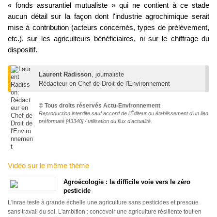
« fonds assurantiel mutualiste » qui ne contient à ce stade
aucun détail sur la façon dont l'industrie agrochimique serait
mise à contribution (acteurs concernés, types de prélèvement,
etc.), sur les agriculteurs bénéficiaires, ni sur le chiffrage du
dispositif.
Laurent Radisson
, journaliste
Rédacteur en Chef de Droit de l'Environnement
© Tous droits réservés Actu-Environnement
Reproduction interdite sauf
accord de l'Éditeur
ou
établissement d'un lien
préformaté
[43340] /
utilisation du flux d'actualité
.
Vidéo sur le même thème
Agroécologie : la difficile voie vers le zéro
pesticide
L'Inrae teste à grande échelle une agriculture sans pesticides et presque
sans travail du sol. L'ambition : concevoir une agriculture résiliente tout en