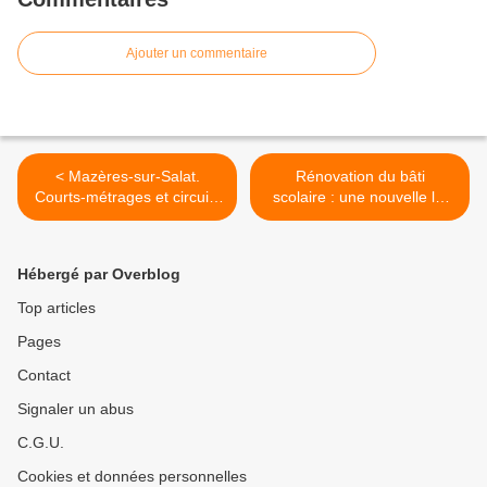
Ajouter un commentaire
< Mazères-sur-Salat.
Rénovation du bâti
Courts-métrages et circuits
scolaire : une nouvelle loi
courts à l'Usineuse
allège la charge financière
des collectivités >
Hébergé par Overblog
Top articles
Pages
Contact
Signaler un abus
C.G.U.
Cookies et données personnelles