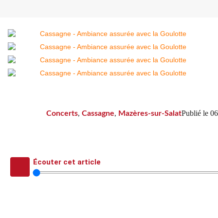
Publié le
06
Concerts
,
Cassagne
,
Mazères-sur-Salat
Écouter cet article
La Goulotte s’est installée au Pré 