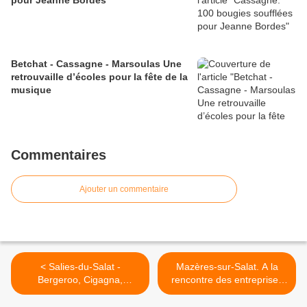
pour Jeanne Bordes
Betchat - Cassagne - Marsoulas Une
retrouvaille d’écoles pour la fête de la
musique
Commentaires
Ajouter un commentaire
< Salies-du-Salat -
Mazères-sur-Salat. A la
Bergeroo, Cigagna,
rencontre des entreprises
Ferratge au contact des
de la ZA Lacroix >
jeunes footballeurs