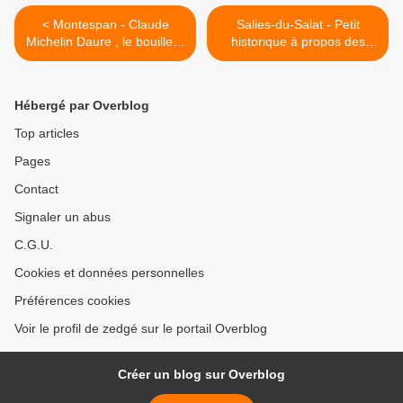
< Montespan - Claude
Salies-du-Salat - Petit
Michelin Daure , le bouilleur
historique à propos des
de cru, s'en est allé
Thermes >
Hébergé par Overblog
Top articles
Pages
Contact
Signaler un abus
C.G.U.
Cookies et données personnelles
Préférences cookies
Voir le profil de zedgé sur le portail Overblog
Créer un blog sur Overblog