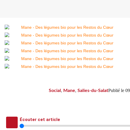
Publié le
09
Social
,
Mane
,
Salies-du-Salat
Écouter cet article