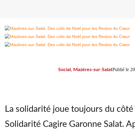
Publié le
20
Social
,
Mazères-sur-Salat
La solidarité joue toujours du côté
L’équipe des bénévoles s’active à la 
/DDM.ZG
Solidarité Cagire Garonne Salat. Ap
ABONNÉS