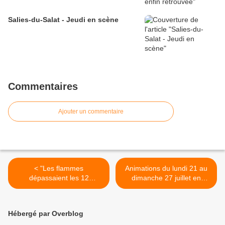
Salies-du-Salat - Jeudi en scène
Commentaires
Ajouter un commentaire
< "Les flammes
Animations du lundi 21 au
dépassaient les 12
dimanche 27 juillet en
mètres" : Un pompier de
Cagire Garonne Salat >
Salies-du-Salat raconte sa
mobilisation sur les feux
Hébergé par Overblog
dévastateurs de l’Aude