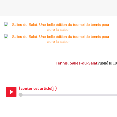
Publié le
19
Tennis
,
Salies-du-Salat
Écouter cet article
i
Les finalistes dames : Maylis Faur (Ç
Fousseret). DDM.