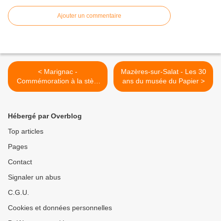
Ajouter un commentaire
< Marignac -
Mazères-sur-Salat - Les 30
Commémoration à la stèle
ans du musée du Papier >
des Evadés par les
membres des Chemins de
la liberté
Hébergé par Overblog
Top articles
Pages
Contact
Signaler un abus
C.G.U.
Cookies et données personnelles