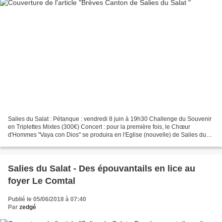
Salies du Salat : Pétanque : vendredi 8 juin à 19h30 Challenge du Souvenir
en Triplettes Mixtes (300€) Concert : pour la première fois, le Chœur
d'Hommes "Vaya con Dios" se produira en l'Eglise (nouvelle) de Salies du
Salat le vendredi 08 Juin prochain...
Salies du Salat - Des épouvantails en lice au
foyer Le Comtal
Publié le 05/06/2018 à 07:40
Par
zedgé