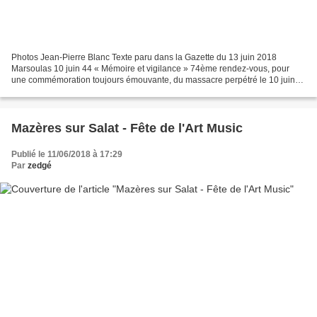
Photos Jean-Pierre Blanc Texte paru dans la Gazette du 13 juin 2018
Marsoulas 10 juin 44 « Mémoire et vigilance » 74ème rendez-vous, pour
une commémoration toujours émouvante, du massacre perpétré le 10 juin
44 par les allemands de la colonne SS Das Reich....
Mazères sur Salat - Fête de l'Art Music
Publié le 11/06/2018 à 17:29
Par
zedgé