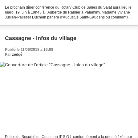
Le prochain dîner conférence du Rotary Club de Salies du Salat aura lieu le
mardi 19 juin à 19h45 à l’Auberge du Ramier à Palaminy. Madame Viviane
Jullien-Palletier Duchein parlera d'Augustus Saint-Gaudens ou comment le
fils d’un modeste cordonnier d’Aspet,...
Cassagne - Infos du village
Publié le 11/06/2018 à 16:08
Par
zedgé
Police de Sécurité du Quotidien (P.S.Q.): conformément à la priorité fixée par