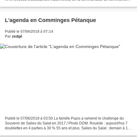
Cagire Garonne Salat : une formation...
L'agenda en Comminges Pétanque
Publié le 07/06/2018 à 07:14
Par
zedgé
Publié le 07/06/2018 à 03:50 La famille Pujos a ramené le challenge du
Souvenir de Salies du Salat en 2017./ Photo DDM. Rouède : aujourd'hui 7
doublettes en 4 parties à 30 % 55 ans et plus. Salies du Salat : demain à 19
h 30 Challenge du Souvenir en Triplettes...