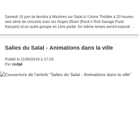
Samedi 16 juin se tiendra à Mazères sur Salat à l’Usine Théâtre à 20 heures
une série de concerts avec les Anges Oliver (Rock’n Roll Garage Punk
français) et un autre groupe en 1ère partie. En même temps seront exposées
les œuvres de Khaldi Messaoud peintre...
Salies du Salat - Animations dans la ville
Publié le 11/06/2018 à 17:25
Par
zedgé